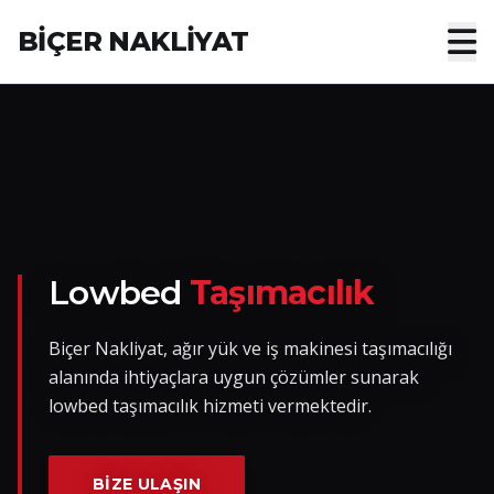
BİÇER NAKLİYAT
Anasayfa
Hakkımızda
Hizmetler
Nakliye Yük İlanları
Lowbed
Taşımacılık
Blog
Biçer Nakliyat, ağır yük ve iş makinesi taşımacılığı
alanında ihtiyaçlara uygun çözümler sunarak
İletişim
lowbed taşımacılık hizmeti vermektedir.
Hemen Ulaşın
BIZE ULAŞIN