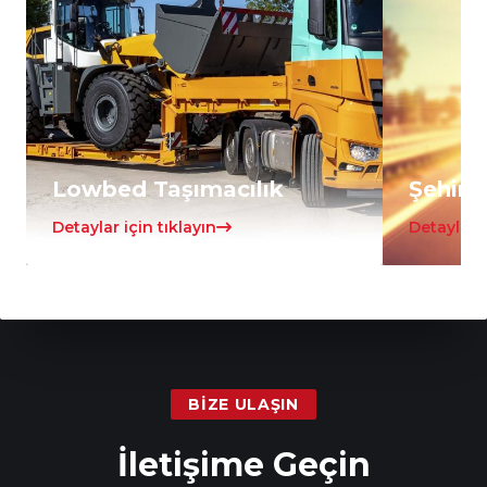
Lowbed Taşımacılık
Şehirle
Detaylar için tıklayın
Detaylar i
BIZE ULAŞIN
İletişime Geçin