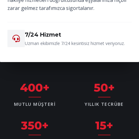
zarar gelmez tarafımızca sigortalanır.
7/24 Hizmet
Uzman ekibimizle 7/24 kesintisiz hizmet veriyoruz.
400
+
50
+
MUTLU MÜŞTERI
YILLIK TECRÜBE
350
+
15
+