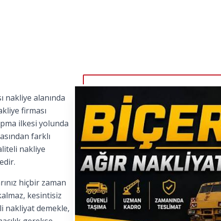
ı nakliye alanında
kliye firması
apma ilkesi yolunda
asından farklı
iteli nakliye
edir.
rınız hiçbir zaman
kalmaz, kesintisiz
i nakliyat demekle,