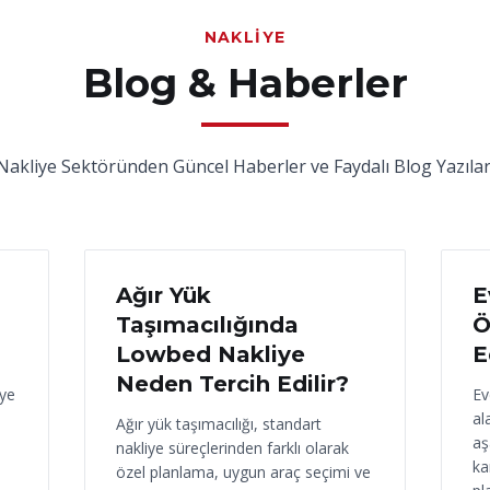
NAKLIYE
Blog & Haberler
Nakliye Sektöründen Güncel Haberler ve Faydalı Blog Yazılar
17 Haziran 2026
16
Ağır Yük
E
Taşımacılığında
Ö
Lowbed Nakliye
E
Neden Tercih Edilir?
iye
Ev
al
Ağır yük taşımacılığı, standart
aş
nakliye süreçlerinden farklı olarak
ka
özel planlama, uygun araç seçimi ve