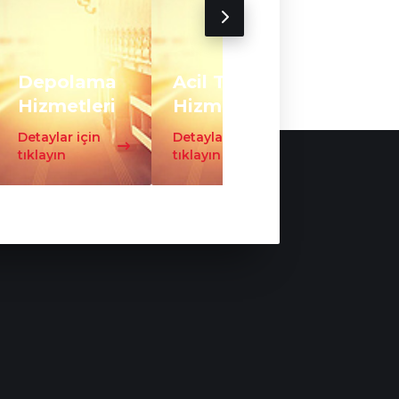
Depolama
Acil Taşıma
Trafo
Hizmetleri
Hizmeti
Taşıma
Detaylar için
Detaylar için
Detaylar iç
tıklayın
tıklayın
tıklayın