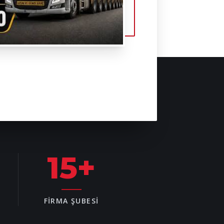
15
+
FIRMA ŞUBESI