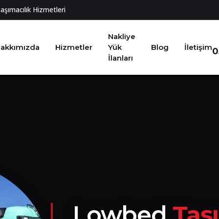
Taşımacılık Hizmetleri
Nakliye
akkımızda
Hizmetler
Yük
Blog
İletişim
0
İlanları
Lowbed
Taş