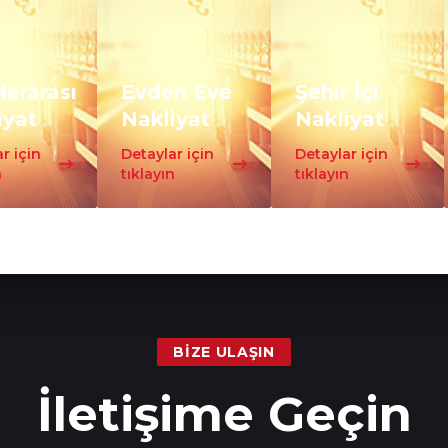
lerarası
Evden Eve
Şehir İçi
iyat
Nakliyat
Nakliyat
r için
Detaylar için
Detaylar için
n
tıklayın
tıklayın
BIZE ULAŞIN
İletişime Geçin