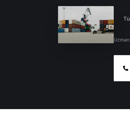
Tü
Uzman e