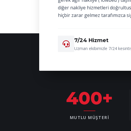
gerek ağır nakliye ( lowbed ) taşı
diğer nakliye hizmetleri doğrultu
hiçbir zarar gelmez tarafımızca si
7/24 Hizmet
Uzman ekibimizle 7/24 kesintis
400
+
MUTLU MÜŞTERI