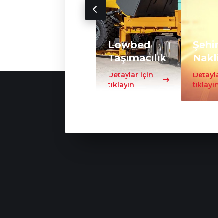
Lowbed
Şehir
Taşımacılık
Nakl
Detaylar için
Detayla
tıklayın
tıklayı