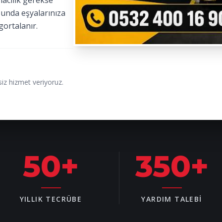
macılık gerekse
sunda eşyalarınıza
gortalanır.
iz hizmet veriyoruz.
50
+
350
+
YILLIK TECRÜBE
YARDIM TALEBI