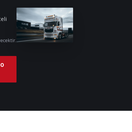
eli
ecektir.
00