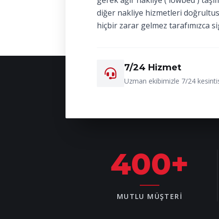
gerek ağır nakliye ( lowbed ) taşı
diğer nakliye hizmetleri doğrultu
hiçbir zarar gelmez tarafımızca si
7/24 Hizmet
Uzman ekibimizle 7/24 kesintis
400
+
MUTLU MÜŞTERI