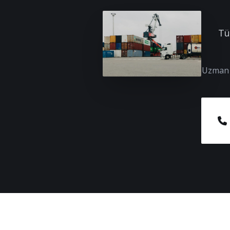
Tü
Uzman e