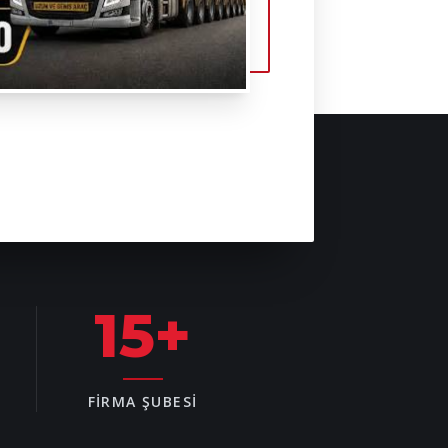
15
+
FIRMA ŞUBESI