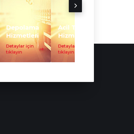
Depolama
Acil Taşıma
Trafo
Hizmetleri
Hizmeti
Taşıma
Detaylar için
Detaylar için
Detaylar iç
tıklayın
tıklayın
tıklayın