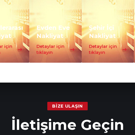
lerarası
Evden Eve
Şehir İçi
iyat
Nakliyat
Nakliyat
r için
Detaylar için
Detaylar için
n
tıklayın
tıklayın
BIZE ULAŞIN
İletişime Geçin