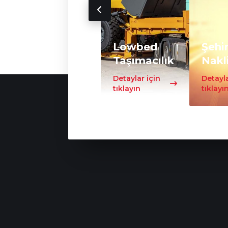
Lowbed
Şehir
Taşımacılık
Nakl
Detaylar için
Detayla
tıklayın
tıklayı