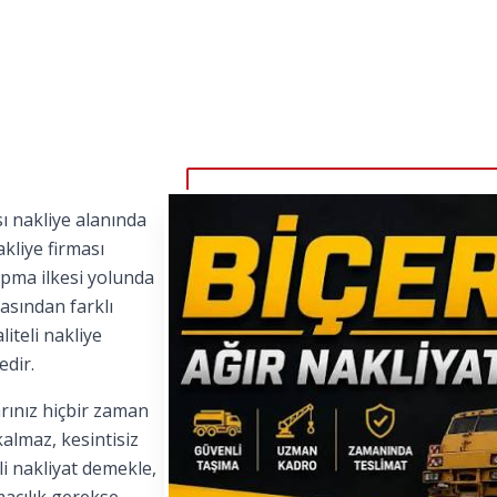
ı nakliye alanında
kliye firması
apma ilkesi yolunda
asından farklı
iteli nakliye
edir.
rınız hiçbir zaman
kalmaz, kesintisiz
i nakliyat demekle,