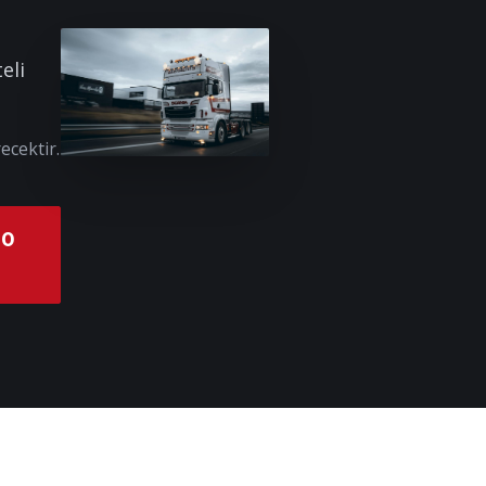
eli
ecektir.
00