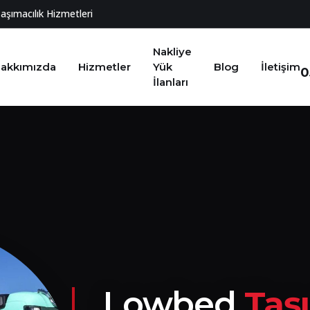
Taşımacılık Hizmetleri
Nakliye
akkımızda
Hizmetler
Yük
Blog
İletişim
0
İlanları
Lowbed
Taş