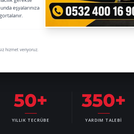
macılık gerekse
sunda eşyalarınıza
gortalanır.
iz hizmet veriyoruz.
50
+
350
+
YILLIK TECRÜBE
YARDIM TALEBI