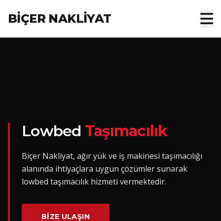
BİÇER NAKLİYAT
Anasayfa
Hakkımızda
Hizmetler
Nakliye Yük İlanları
Lowbed
Taşımacılık
Blog
Biçer Nakliyat, ağır yük ve iş makinesi taşımacılığı
alanında ihtiyaçlara uygun çözümler sunarak
İletişim
lowbed taşımacılık hizmeti vermektedir.
Hemen Ulaşın
BIZE ULAŞIN