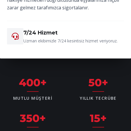
zarar gelmez tarafımızca sigortalanır.
7/24 Hizmet
Uzman ekibimizle 7/24 kesintisiz hizmet veriyoruz.
400
+
50
+
MUTLU MÜŞTERI
YILLIK TECRÜBE
350
+
15
+