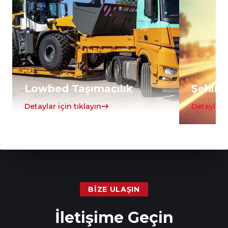
Lowbed Taşımacılık
Şehirle
Detaylar için tıklayın
Detaylar i
BIZE ULAŞIN
İletişime Geçin