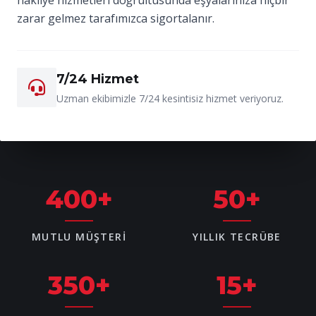
zarar gelmez tarafımızca sigortalanır.
7/24 Hizmet
Uzman ekibimizle 7/24 kesintisiz hizmet veriyoruz.
400
+
50
+
MUTLU MÜŞTERI
YILLIK TECRÜBE
350
+
15
+