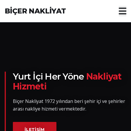
BİÇER NAKLİYAT
Anasayfa
Hakkımızda
Hizmetler
Nakliye Yük İlanları
Yurt İçi Her Yöne
Nakliyat
Hizmeti
Blog
Biçer Nakliyat 1972 yılından beri şehir içi ve şehirler
İletişim
arası nakliye hizmeti vermektedir.
Hemen Ulaşın
İLETIŞIM