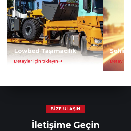
Lowbed Taşımacılık
Şehirle
Detaylar için tıklayın
Detaylar i
BIZE ULAŞIN
İletişime Geçin