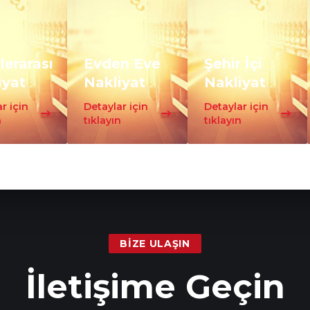
lerarası
Evden Eve
Şehir İçi
iyat
Nakliyat
Nakliyat
r için
Detaylar için
Detaylar için
n
tıklayın
tıklayın
BIZE ULAŞIN
İletişime Geçin