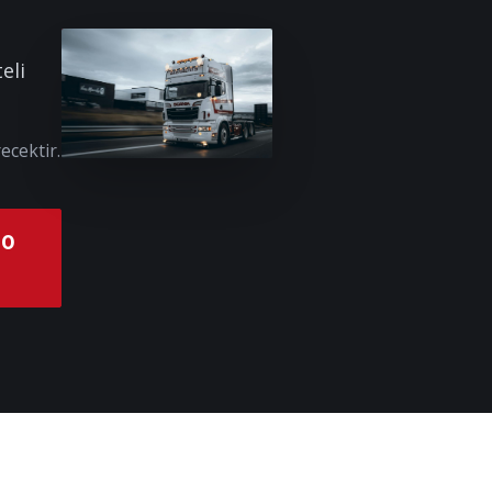
eli
ecektir.
00