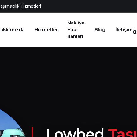
Taşımacılık Hizmetleri
Nakliye
akkımızda
Hizmetler
Yük
Blog
İletişim
0
İlanları
Lowbed
Taş