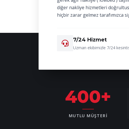
gerek ağır nakliye ( lowbed ) taşı
diğer nakliye hizmetleri doğrultu
hiçbir zarar gelmez tarafımızca si
7/24 Hizmet
Uzman ekibimizle 7/24 kesintis
400
+
MUTLU MÜŞTERI