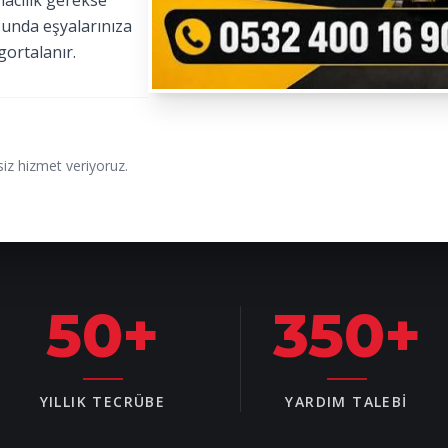
macılık gerekse
sunda eşyalarınıza
gortalanır.
iz hizmet veriyoruz.
50
+
350
+
YILLIK TECRÜBE
YARDIM TALEBI