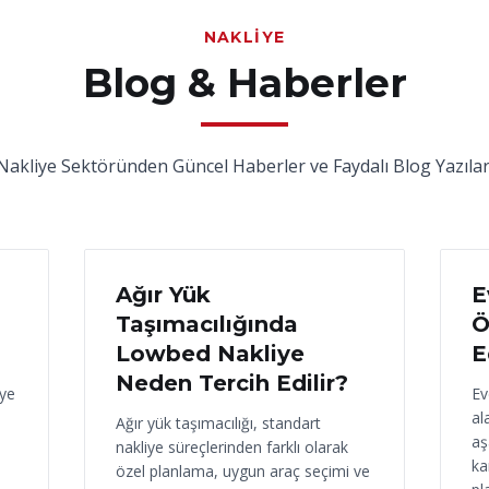
NAKLIYE
Blog & Haberler
Nakliye Sektöründen Güncel Haberler ve Faydalı Blog Yazılar
17 Haziran 2026
16
Ağır Yük
E
Taşımacılığında
Ö
Lowbed Nakliye
E
Neden Tercih Edilir?
iye
Ev
al
Ağır yük taşımacılığı, standart
aş
nakliye süreçlerinden farklı olarak
ka
özel planlama, uygun araç seçimi ve