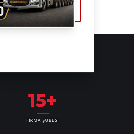
15
+
FIRMA ŞUBESI