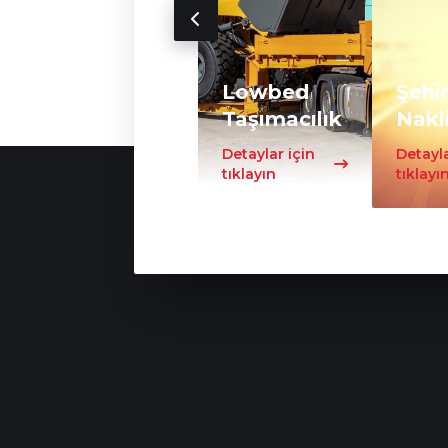
Lowbed
Şehir
Taşımacılık
Nakl
Detaylar için
Detayla
tıklayın
tıklayı