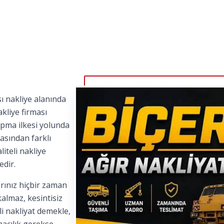
ı nakliye alanında
kliye firması
apma ilkesi yolunda
asından farklı
iteli nakliye
edir.
rınız hiçbir zaman
kalmaz, kesintisiz
i nakliyat demekle,