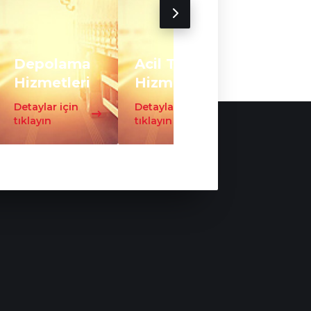
Depolama
Acil Taşıma
Trafo
Hizmetleri
Hizmeti
Taşıma
Detaylar için
Detaylar için
Detaylar iç
tıklayın
tıklayın
tıklayın