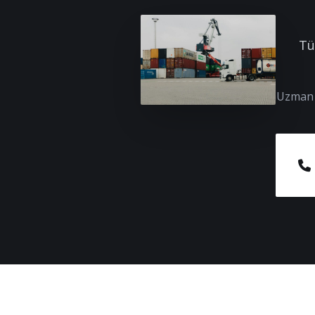
Tü
Uzman e