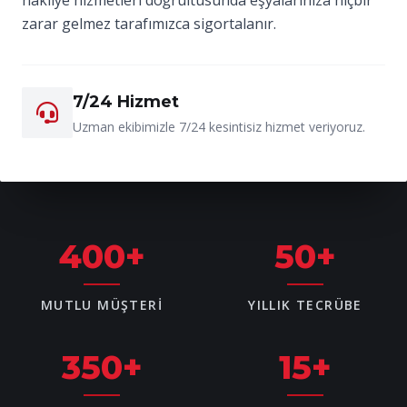
zarar gelmez tarafımızca sigortalanır.
7/24 Hizmet
Uzman ekibimizle 7/24 kesintisiz hizmet veriyoruz.
400
+
50
+
MUTLU MÜŞTERI
YILLIK TECRÜBE
350
+
15
+