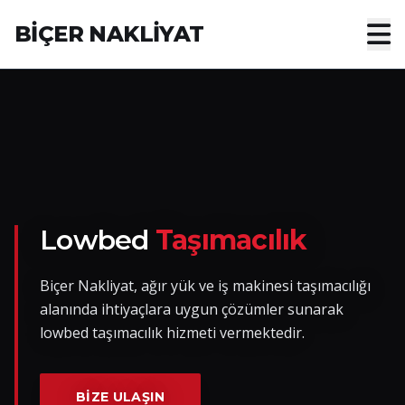
BİÇER NAKLİYAT
Anasayfa
Hakkımızda
Hizmetler
Nakliye Yük İlanları
Lowbed
Taşımacılık
Blog
Biçer Nakliyat, ağır yük ve iş makinesi taşımacılığı
alanında ihtiyaçlara uygun çözümler sunarak
İletişim
lowbed taşımacılık hizmeti vermektedir.
Hemen Ulaşın
BIZE ULAŞIN