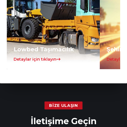
Lowbed Taşımacılık
Şehirle
Detaylar için tıklayın
Detaylar i
BIZE ULAŞIN
İletişime Geçin