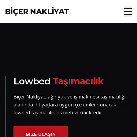
BİÇER NAKLİYAT
Anasayfa
Hakkımızda
Hizmetler
Nakliye Yük İlanları
Lowbed
Taşımacılık
Blog
Biçer Nakliyat, ağır yük ve iş makinesi taşımacılığı
alanında ihtiyaçlara uygun çözümler sunarak
İletişim
lowbed taşımacılık hizmeti vermektedir.
Hemen Ulaşın
BIZE ULAŞIN