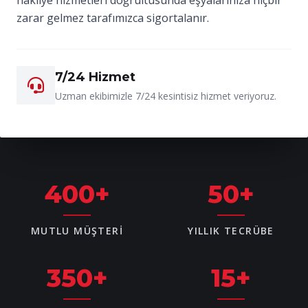
zarar gelmez tarafımızca sigortalanır.
7/24 Hizmet
Uzman ekibimizle 7/24 kesintisiz hizmet veriyoruz.
400
+
50
+
MUTLU MÜŞTERI
YILLIK TECRÜBE
350
+
15
+