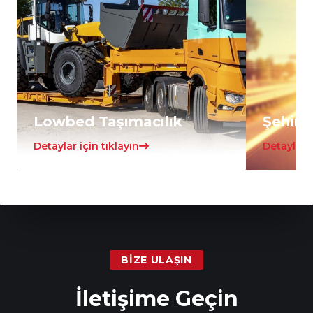
Lowbed Taşımacılık
Şehirle
Detaylar için tıklayın
Detaylar i
BIZE ULAŞIN
İletişime Geçin