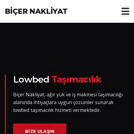
BİÇER NAKLİYAT
Anasayfa
Hakkımızda
Hizmetler
Nakliye Yük İlanları
Lowbed
Taşımacılık
Blog
Biçer Nakliyat, ağır yük ve iş makinesi taşımacılığı
alanında ihtiyaçlara uygun çözümler sunarak
İletişim
lowbed taşımacılık hizmeti vermektedir.
Hemen Ulaşın
BIZE ULAŞIN