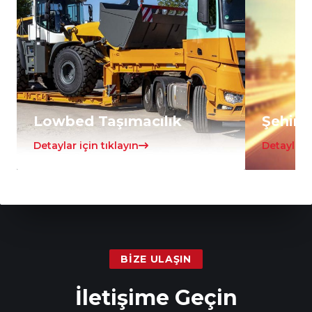
Lowbed Taşımacılık
Şehirle
Detaylar için tıklayın
Detaylar i
BIZE ULAŞIN
İletişime Geçin