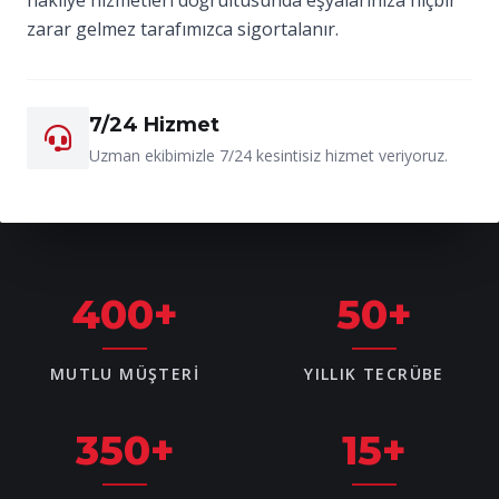
zarar gelmez tarafımızca sigortalanır.
7/24 Hizmet
Uzman ekibimizle 7/24 kesintisiz hizmet veriyoruz.
400
+
50
+
MUTLU MÜŞTERI
YILLIK TECRÜBE
350
+
15
+