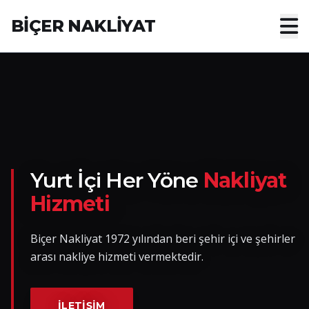
BİÇER NAKLİYAT
Anasayfa
Hakkımızda
Hizmetler
Nakliye Yük İlanları
Yurt İçi Her Yöne
Nakliyat
Hizmeti
Blog
Biçer Nakliyat 1972 yılından beri şehir içi ve şehirler
İletişim
arası nakliye hizmeti vermektedir.
Hemen Ulaşın
İLETIŞIM