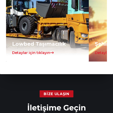
Lowbed Taşımacılık
Şehirle
Detaylar için tıklayın
Detaylar i
BIZE ULAŞIN
İletişime Geçin