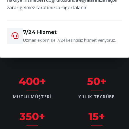
zarar gelmez tarafımızca sigortalanır.
7/24 Hizmet
Uzman ekibimizle 7/24 kesintisiz hizmet veriyoruz.
400
+
50
+
MUTLU MÜŞTERI
YILLIK TECRÜBE
350
+
15
+