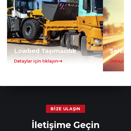
Lowbed Taşımacılık
Şehirle
Detaylar için tıklayın
Detaylar i
BIZE ULAŞIN
İletişime Geçin