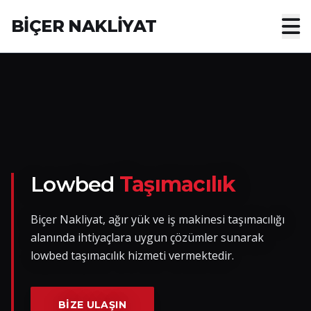
BİÇER NAKLİYAT
Anasayfa
Hakkımızda
Hizmetler
Nakliye Yük İlanları
Lowbed
Taşımacılık
Blog
Biçer Nakliyat, ağır yük ve iş makinesi taşımacılığı
alanında ihtiyaçlara uygun çözümler sunarak
İletişim
lowbed taşımacılık hizmeti vermektedir.
Hemen Ulaşın
BIZE ULAŞIN