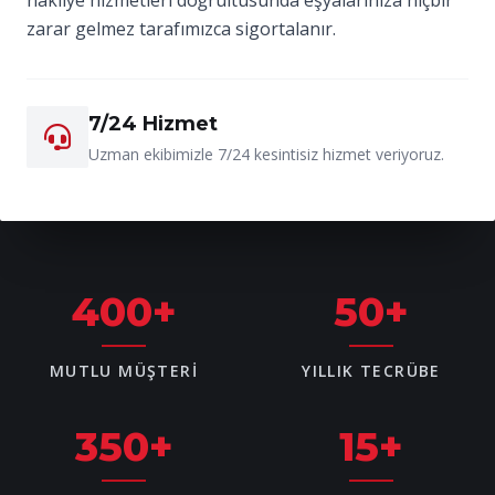
zarar gelmez tarafımızca sigortalanır.
7/24 Hizmet
Uzman ekibimizle 7/24 kesintisiz hizmet veriyoruz.
400
+
50
+
MUTLU MÜŞTERI
YILLIK TECRÜBE
350
+
15
+