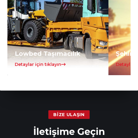
Lowbed Taşımacılık
Şehirle
Detaylar için tıklayın
Detaylar i
BIZE ULAŞIN
İletişime Geçin