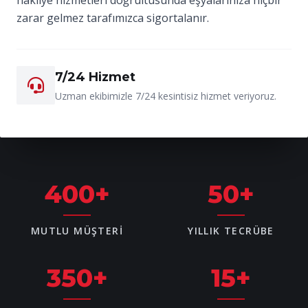
zarar gelmez tarafımızca sigortalanır.
7/24 Hizmet
Uzman ekibimizle 7/24 kesintisiz hizmet veriyoruz.
400
+
50
+
MUTLU MÜŞTERI
YILLIK TECRÜBE
350
+
15
+