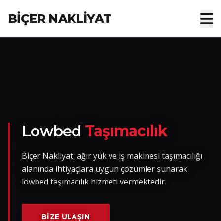
BİÇER NAKLİYAT
Anasayfa
Hakkımızda
Hizmetler
Nakliye Yük İlanları
Lowbed
Taşımacılık
Blog
Biçer Nakliyat, ağır yük ve iş makinesi taşımacılığı
alanında ihtiyaçlara uygun çözümler sunarak
İletişim
lowbed taşımacılık hizmeti vermektedir.
Hemen Ulaşın
BIZE ULAŞIN