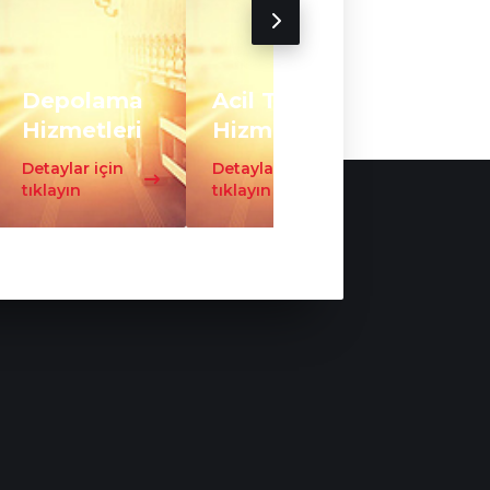
Depolama
Acil Taşıma
Trafo
Hizmetleri
Hizmeti
Taşıma
Detaylar için
Detaylar için
Detaylar iç
tıklayın
tıklayın
tıklayın