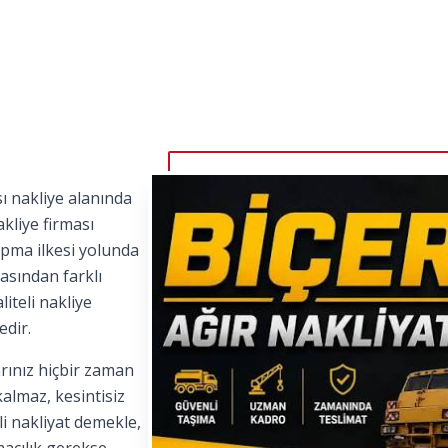
ı nakliye alanında
kliye firması
apma ilkesi yolunda
asından farklı
iteli nakliye
edir.
rınız hiçbir zaman
kalmaz, kesintisiz
i nakliyat demekle,