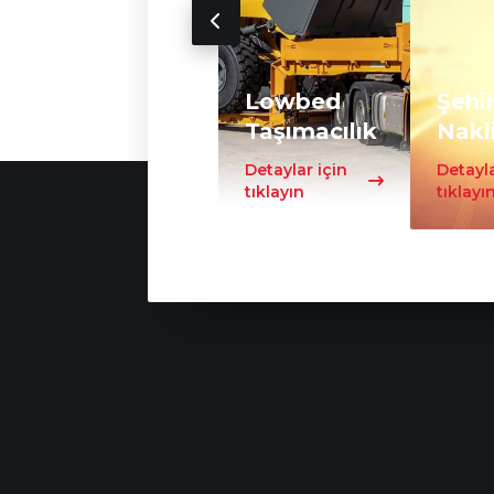
Lowbed
Şehir
Taşımacılık
Nakl
Detaylar için
Detayla
tıklayın
tıklayı