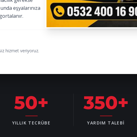
macılık gerekse
sunda eşyalarınıza
gortalanır.
iz hizmet veriyoruz.
50
+
350
+
YILLIK TECRÜBE
YARDIM TALEBI