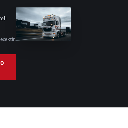
eli
ecektir.
00