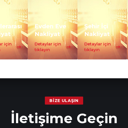
lerarası
Evden Eve
Şehir İçi
iyat
Nakliyat
Nakliyat
r için
Detaylar için
Detaylar için
n
tıklayın
tıklayın
BIZE ULAŞIN
İletişime Geçin