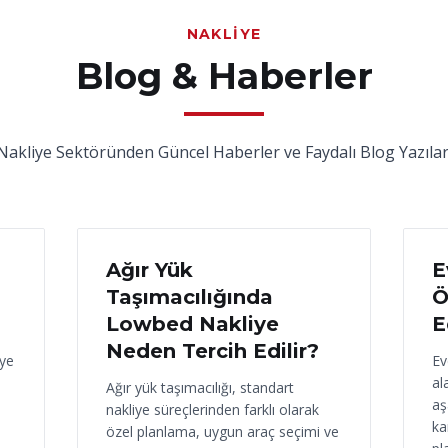
NAKLIYE
Blog & Haberler
Nakliye Sektöründen Güncel Haberler ve Faydalı Blog Yazılar
17 Haziran 2026
16
Ağır Yük
E
Taşımacılığında
Ö
Lowbed Nakliye
E
Neden Tercih Edilir?
iye
Ev
al
Ağır yük taşımacılığı, standart
aş
nakliye süreçlerinden farklı olarak
ka
özel planlama, uygun araç seçimi ve