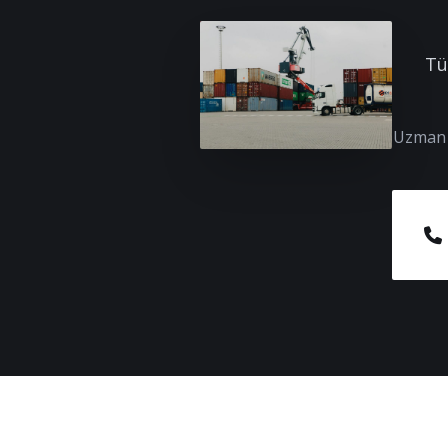
Tü
Uzman e