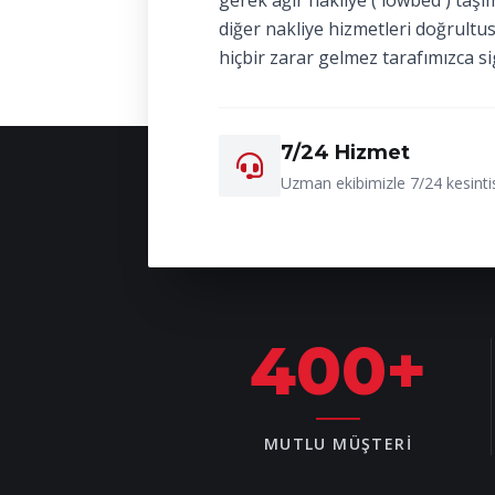
gerek ağır nakliye ( lowbed ) taşı
diğer nakliye hizmetleri doğrultu
hiçbir zarar gelmez tarafımızca si
7/24 Hizmet
Uzman ekibimizle 7/24 kesintis
400
+
MUTLU MÜŞTERI