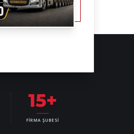
15
+
FIRMA ŞUBESI