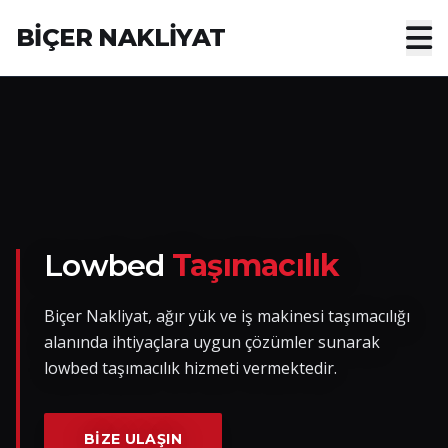
BİÇER NAKLİYAT
Anasayfa
Hakkımızda
Hizmetler
Nakliye Yük İlanları
Lowbed
Taşımacılık
Blog
Biçer Nakliyat, ağır yük ve iş makinesi taşımacılığı
alanında ihtiyaçlara uygun çözümler sunarak
İletişim
lowbed taşımacılık hizmeti vermektedir.
Hemen Ulaşın
BIZE ULAŞIN