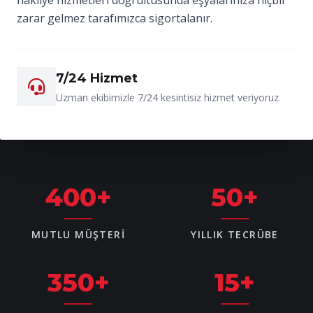
zarar gelmez tarafımızca sigortalanır.
7/24 Hizmet
Uzman ekibimizle 7/24 kesintisiz hizmet veriyoruz.
400
+
50
+
MUTLU MÜŞTERI
YILLIK TECRÜBE
350
+
15
+