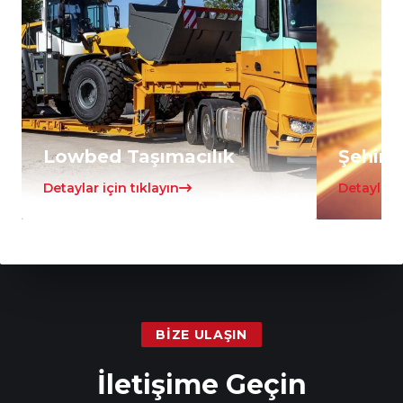
Lowbed Taşımacılık
Şehirle
Detaylar için tıklayın
Detaylar i
BIZE ULAŞIN
İletişime Geçin