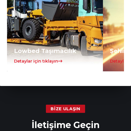
Lowbed Taşımacılık
Şehirle
Detaylar için tıklayın
Detaylar i
BIZE ULAŞIN
İletişime Geçin