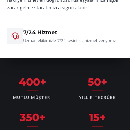
zarar gelmez tarafımızca sigortalanır.
7/24 Hizmet
Uzman ekibimizle 7/24 kesintisiz hizmet veriyoruz.
400
+
50
+
MUTLU MÜŞTERI
YILLIK TECRÜBE
350
+
15
+