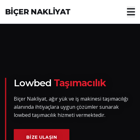
BİÇER NAKLİYAT
Anasayfa
Hakkımızda
Hizmetler
Nakliye Yük İlanları
Lowbed
Taşımacılık
Blog
Biçer Nakliyat, ağır yük ve iş makinesi taşımacılığı
alanında ihtiyaçlara uygun çözümler sunarak
İletişim
lowbed taşımacılık hizmeti vermektedir.
Hemen Ulaşın
BIZE ULAŞIN