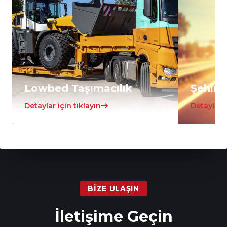
Lowbed Taşımacılık
Şehirle
Detaylar için tıklayın
Detaylar i
BIZE ULAŞIN
İletişime Geçin