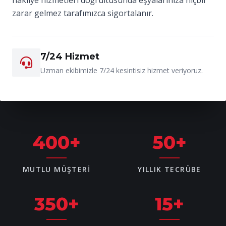
zarar gelmez tarafımızca sigortalanır.
7/24 Hizmet
Uzman ekibimizle 7/24 kesintisiz hizmet veriyoruz.
400
+
50
+
MUTLU MÜŞTERI
YILLIK TECRÜBE
350
+
15
+