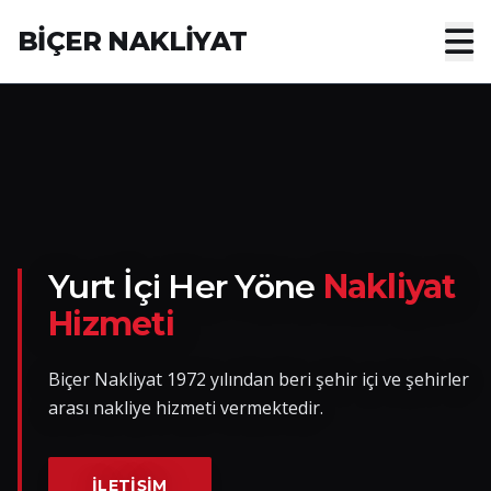
BİÇER NAKLİYAT
Anasayfa
Hakkımızda
Hizmetler
Nakliye Yük İlanları
Yurt İçi Her Yöne
Nakliyat
Hizmeti
Blog
Biçer Nakliyat 1972 yılından beri şehir içi ve şehirler
İletişim
arası nakliye hizmeti vermektedir.
Hemen Ulaşın
İLETIŞIM