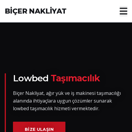
BİÇER NAKLİYAT
Anasayfa
Hakkımızda
Hizmetler
Nakliye Yük İlanları
Lowbed
Taşımacılık
Blog
Biçer Nakliyat, ağır yük ve iş makinesi taşımacılığı
alanında ihtiyaçlara uygun çözümler sunarak
İletişim
lowbed taşımacılık hizmeti vermektedir.
Hemen Ulaşın
BIZE ULAŞIN