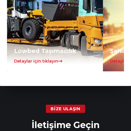
Lowbed Taşımacılık
Şehirle
Detaylar için tıklayın
Detaylar i
BIZE ULAŞIN
İletişime Geçin