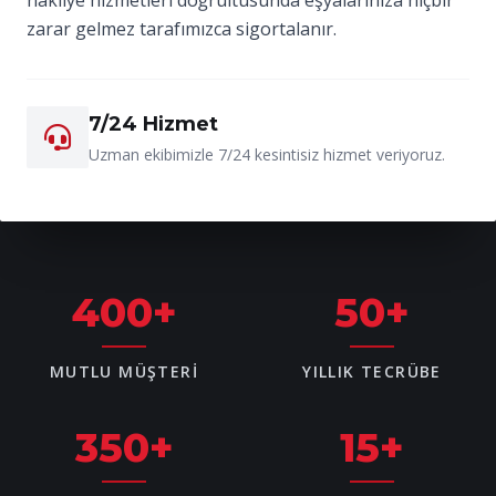
zarar gelmez tarafımızca sigortalanır.
7/24 Hizmet
Uzman ekibimizle 7/24 kesintisiz hizmet veriyoruz.
400
+
50
+
MUTLU MÜŞTERI
YILLIK TECRÜBE
350
+
15
+