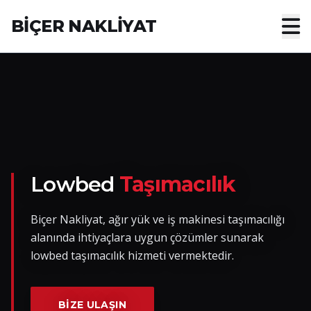
BİÇER NAKLİYAT
Anasayfa
Hakkımızda
Hizmetler
Nakliye Yük İlanları
Lowbed
Taşımacılık
Blog
Biçer Nakliyat, ağır yük ve iş makinesi taşımacılığı
alanında ihtiyaçlara uygun çözümler sunarak
İletişim
lowbed taşımacılık hizmeti vermektedir.
Hemen Ulaşın
BIZE ULAŞIN