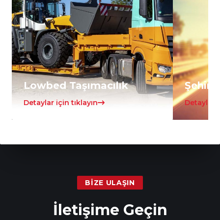
Lowbed Taşımacılık
Şehirle
Detaylar için tıklayın
Detaylar i
BIZE ULAŞIN
İletişime Geçin