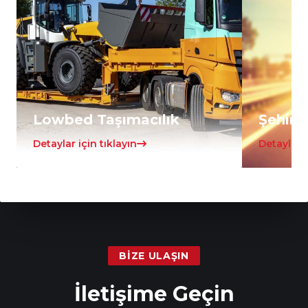
Lowbed Taşımacılık
Şehirle
Detaylar için tıklayın
Detaylar i
BIZE ULAŞIN
İletişime Geçin