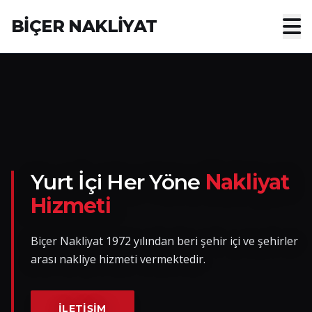
BİÇER NAKLİYAT
Anasayfa
Hakkımızda
Hizmetler
Nakliye Yük İlanları
Yurt İçi Her Yöne
Nakliyat
Hizmeti
Blog
Biçer Nakliyat 1972 yılından beri şehir içi ve şehirler
İletişim
arası nakliye hizmeti vermektedir.
Hemen Ulaşın
İLETIŞIM