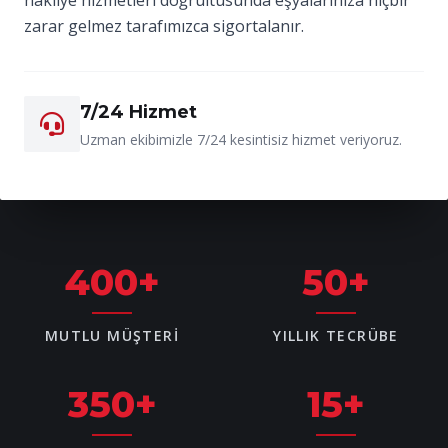
zarar gelmez tarafımızca sigortalanır.
7/24 Hizmet
Uzman ekibimizle 7/24 kesintisiz hizmet veriyoruz.
400
+
50
+
MUTLU MÜŞTERI
YILLIK TECRÜBE
350
+
15
+