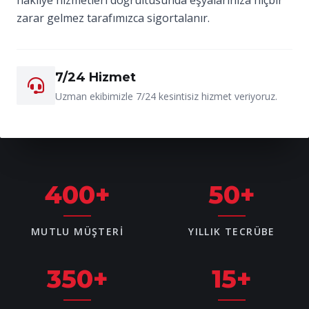
zarar gelmez tarafımızca sigortalanır.
7/24 Hizmet
Uzman ekibimizle 7/24 kesintisiz hizmet veriyoruz.
400
+
50
+
MUTLU MÜŞTERI
YILLIK TECRÜBE
350
+
15
+