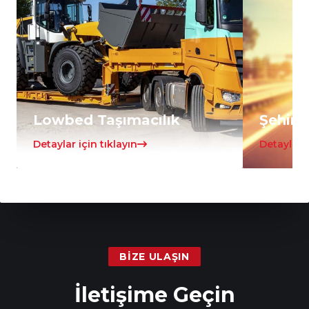
Lowbed Taşımacılık
Şehirle
Detaylar için tıklayın
Detaylar i
BIZE ULAŞIN
İletişime Geçin