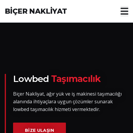
BİÇER NAKLİYAT
Anasayfa
Hakkımızda
Hizmetler
Nakliye Yük İlanları
Lowbed
Taşımacılık
Blog
Biçer Nakliyat, ağır yük ve iş makinesi taşımacılığı
alanında ihtiyaçlara uygun çözümler sunarak
İletişim
lowbed taşımacılık hizmeti vermektedir.
Hemen Ulaşın
BIZE ULAŞIN