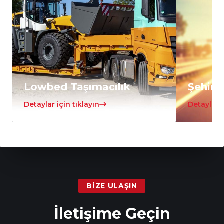
Lowbed Taşımacılık
Şehirle
Detaylar için tıklayın
Detaylar i
BIZE ULAŞIN
İletişime Geçin