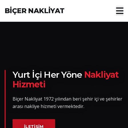
BİÇER NAKLİYAT
Anasayfa
Hakkımızda
Hizmetler
Nakliye Yük İlanları
Yurt İçi Her Yöne
Nakliyat
Hizmeti
Blog
Biçer Nakliyat 1972 yılından beri şehir içi ve şehirler
İletişim
arası nakliye hizmeti vermektedir.
Hemen Ulaşın
İLETIŞIM