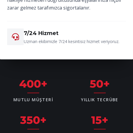
zarar gelmez tarafımızca sigortalanır.
7/24 Hizmet
Uzman ekibimizle 7/24 kesintisiz hizmet veriyoruz.
400
+
50
+
MUTLU MÜŞTERI
YILLIK TECRÜBE
350
+
15
+