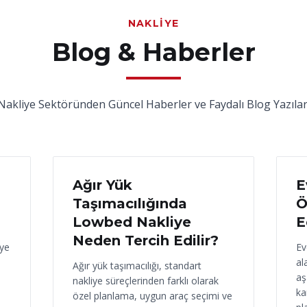
NAKLIYE
Blog & Haberler
Nakliye Sektöründen Güncel Haberler ve Faydalı Blog Yazılar
17 Haziran 2026
16
Ağır Yük
E
Taşımacılığında
Ö
Lowbed Nakliye
E
Neden Tercih Edilir?
iye
Ev
al
Ağır yük taşımacılığı, standart
aş
nakliye süreçlerinden farklı olarak
ka
özel planlama, uygun araç seçimi ve