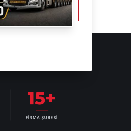
15
+
FIRMA ŞUBESI