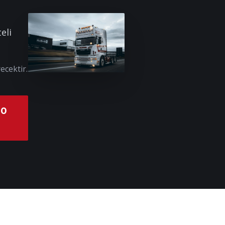
eli
ecektir.
00