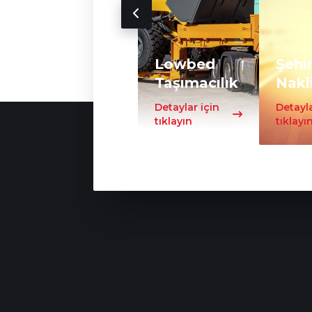
Lowbed
Şehir
Taşımacılık
Nakl
Detaylar için
Detayla
tıklayın
tıklayı