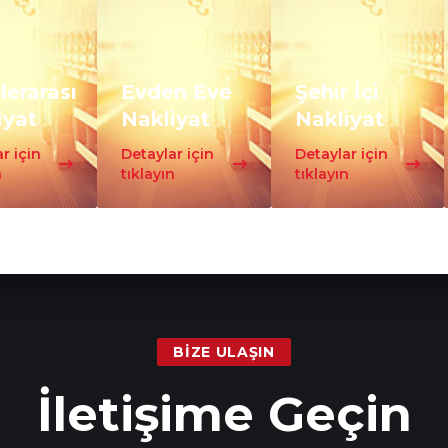
lerarası
Evden Eve
Şehir İçi
iyat
Nakliyat
Nakliyat
r için
Detaylar için
Detaylar için
n
tıklayın
tıklayın
BIZE ULAŞIN
İletişime Geçin