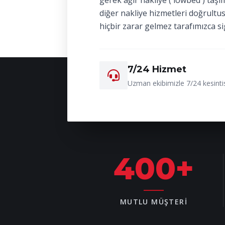
gerek ağır nakliye ( lowbed ) taşı
diğer nakliye hizmetleri doğrultu
hiçbir zarar gelmez tarafımızca si
7/24 Hizmet
Uzman ekibimizle 7/24 kesintis
400
+
MUTLU MÜŞTERI