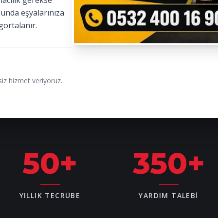
macılık gerekse
sunda eşyalarınıza
gortalanır.
iz hizmet veriyoruz.
50
+
350
+
YILLIK TECRÜBE
YARDIM TALEBI