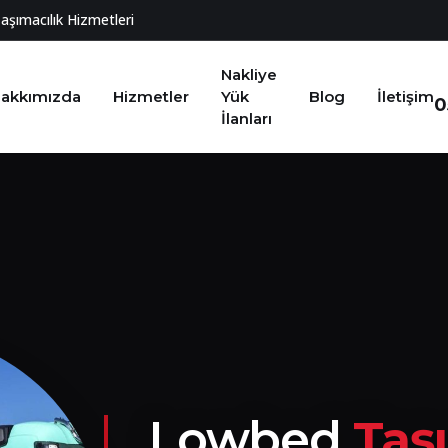
Taşımacılık Hizmetleri
Nakliye
akkımızda
Hizmetler
Yük
Blog
İletişim
0
İlanları
Lowbed
Taş