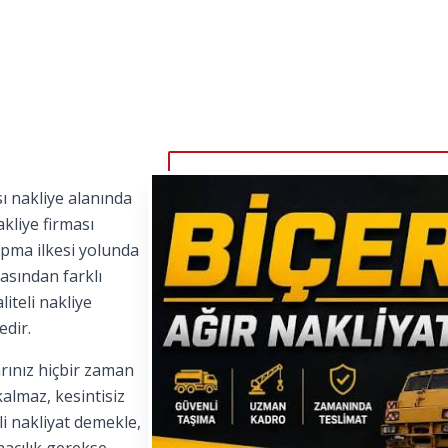
ı nakliye alanında
kliye firması
apma ilkesi yolunda
asından farklı
iteli nakliye
edir.
rınız hiçbir zaman
kalmaz, kesintisiz
i nakliyat demekle,