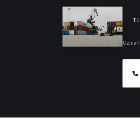
Tü
Uzman e