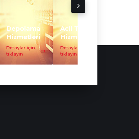
Depolama
Acil Taşıma
Trafo
Hizmetleri
Hizmeti
Taşıma
Detaylar için
Detaylar için
Detaylar iç
tıklayın
tıklayın
tıklayın