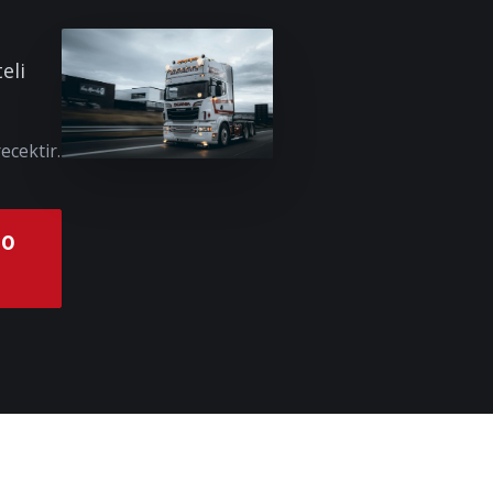
eli
ecektir.
00