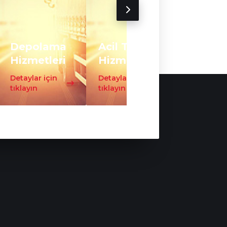
Depolama
Acil Taşıma
Trafo
Hizmetleri
Hizmeti
Taşıma
Detaylar için
Detaylar için
Detaylar iç
tıklayın
tıklayın
tıklayın