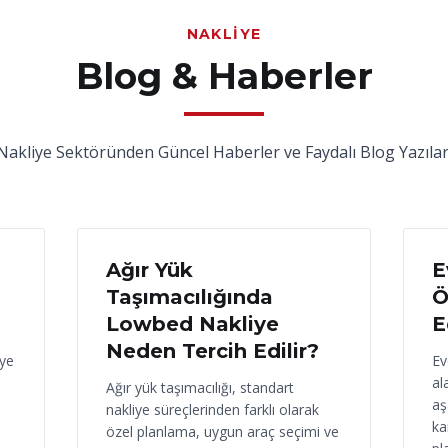
NAKLIYE
Blog & Haberler
Nakliye Sektöründen Güncel Haberler ve Faydalı Blog Yazılar
17 Haziran 2026
16
Ağır Yük
E
Taşımacılığında
Ö
Lowbed Nakliye
E
Neden Tercih Edilir?
iye
Ev
al
Ağır yük taşımacılığı, standart
aş
nakliye süreçlerinden farklı olarak
ka
özel planlama, uygun araç seçimi ve