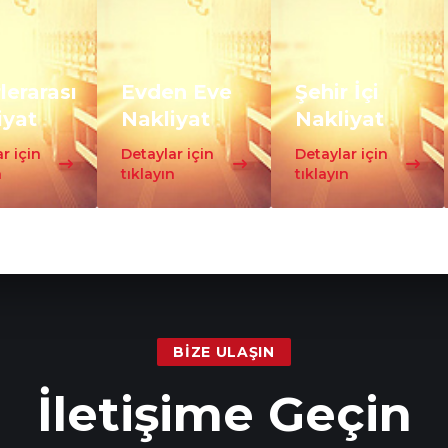
lerarası
Evden Eve
Şehir İçi
iyat
Nakliyat
Nakliyat
r için
Detaylar için
Detaylar için
n
tıklayın
tıklayın
BIZE ULAŞIN
İletişime Geçin