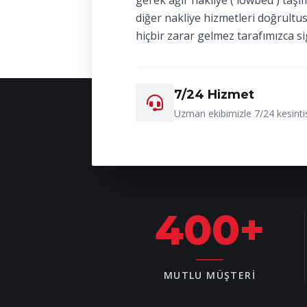
gerek ağır nakliye ( lowbed ) taşı
diğer nakliye hizmetleri doğrultu
hiçbir zarar gelmez tarafımızca si
7/24 Hizmet
Uzman ekibimizle 7/24 kesintis
400
+
MUTLU MÜŞTERI