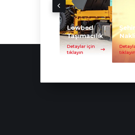
Lowbed
Şehir
Taşımacılık
Nakl
Detaylar için
Detayla
tıklayın
tıklayı