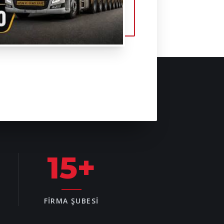
15
+
FIRMA ŞUBESI