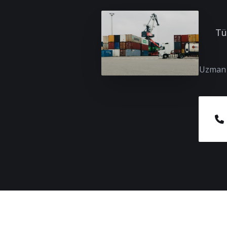
Tü
Uzman e