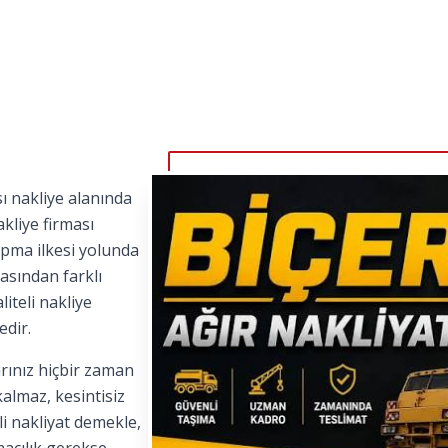
ı nakliye alanında
kliye firması
apma ilkesi yolunda
asından farklı
iteli nakliye
edir.
rınız hiçbir zaman
kalmaz, kesintisiz
i nakliyat demekle,