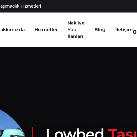
Taşımacılık Hizmetleri
Nakliye
akkımızda
Hizmetler
Yük
Blog
İletişim
0
İlanları
Lowbed
Taş