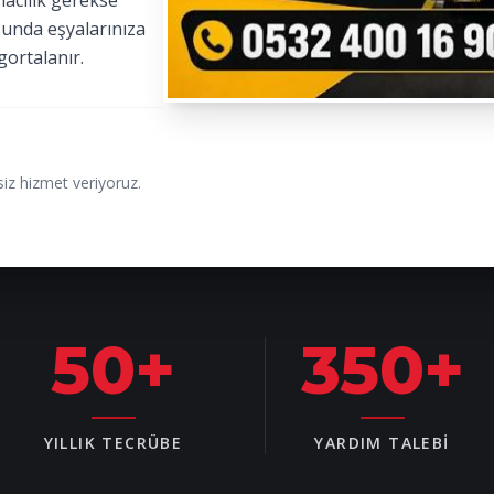
macılık gerekse
sunda eşyalarınıza
gortalanır.
iz hizmet veriyoruz.
50
+
350
+
YILLIK TECRÜBE
YARDIM TALEBI