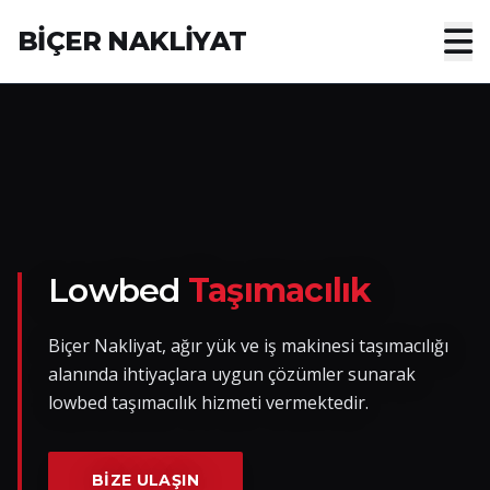
BİÇER NAKLİYAT
Anasayfa
Hakkımızda
Hizmetler
Nakliye Yük İlanları
Lowbed
Taşımacılık
Blog
Biçer Nakliyat, ağır yük ve iş makinesi taşımacılığı
alanında ihtiyaçlara uygun çözümler sunarak
İletişim
lowbed taşımacılık hizmeti vermektedir.
Hemen Ulaşın
BIZE ULAŞIN