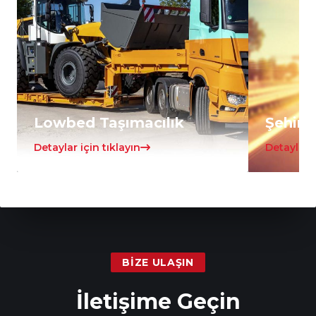
Lowbed Taşımacılık
Şehirle
Detaylar için tıklayın
Detaylar i
BIZE ULAŞIN
İletişime Geçin