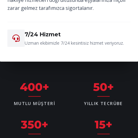
zarar gelmez tarafımızca sigortalanır.
7/24 Hizmet
Uzman ekibimizle 7/24 kesintisiz hizmet veriyoruz.
400
+
50
+
MUTLU MÜŞTERI
YILLIK TECRÜBE
350
+
15
+