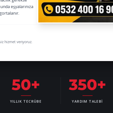
macılık gerekse
sunda eşyalarınıza
gortalanır.
iz hizmet veriyoruz.
50
+
350
+
YILLIK TECRÜBE
YARDIM TALEBI