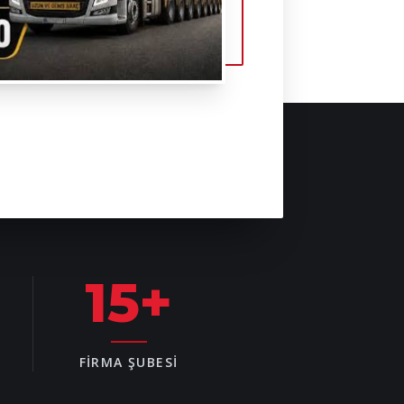
15
+
FIRMA ŞUBESI