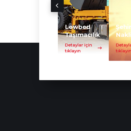
Lowbed
Şehir
Taşımacılık
Nakl
Detaylar için
Detayla
tıklayın
tıklayı