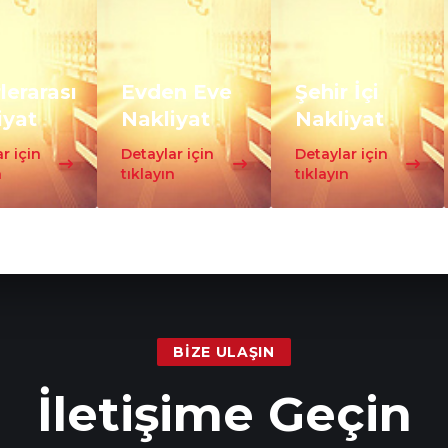
lerarası
Evden Eve
Şehir İçi
iyat
Nakliyat
Nakliyat
r için
Detaylar için
Detaylar için
n
tıklayın
tıklayın
BIZE ULAŞIN
İletişime Geçin