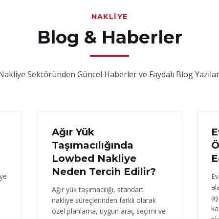
NAKLIYE
Blog & Haberler
Nakliye Sektöründen Güncel Haberler ve Faydalı Blog Yazılar
17 Haziran 2026
16
Ağır Yük
E
Taşımacılığında
Ö
Lowbed Nakliye
E
Neden Tercih Edilir?
iye
Ev
al
Ağır yük taşımacılığı, standart
aş
nakliye süreçlerinden farklı olarak
ka
özel planlama, uygun araç seçimi ve