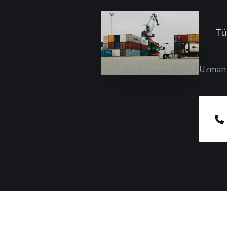
Tü
Uzman e