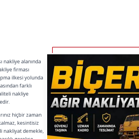
ı nakliye alanında
kliye firması
apma ilkesi yolunda
asından farklı
iteli nakliye
edir.
rınız hiçbir zaman
kalmaz, kesintisiz
i nakliyat demekle,