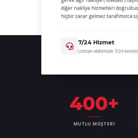
gerek ağır nakliye ( lowbed ) taşı
diğer nakliye hizmetleri doğrultu
hiçbir zarar gelmez tarafımızca si
7/24 Hizmet
Uzman ekibimizle 7/24 kesintis
400
+
MUTLU MÜŞTERI