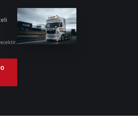
eli
ecektir.
00