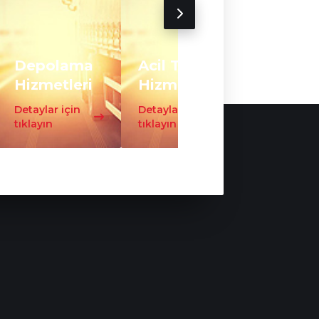
Depolama
Acil Taşıma
Trafo
Hizmetleri
Hizmeti
Taşıma
Detaylar için
Detaylar için
Detaylar iç
tıklayın
tıklayın
tıklayın