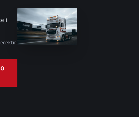
eli
ecektir.
00