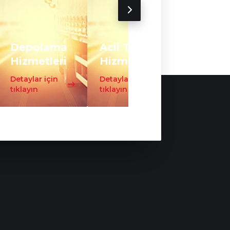
Depolama
Acil Taşıma
Trafo
Hizmetleri
Hizmeti
Taşıma
Detaylar için
Detaylar için
Detaylar iç
tıklayın
tıklayın
tıklayın