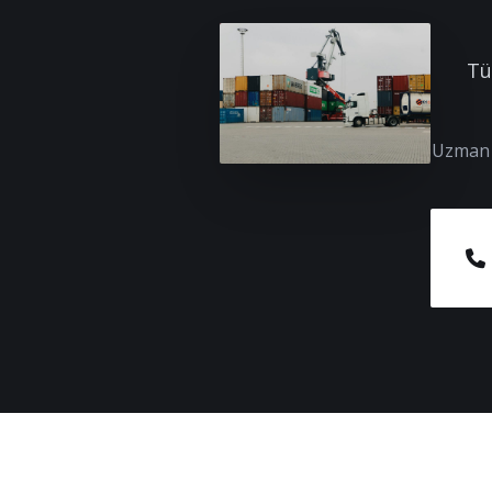
Tü
Uzman e