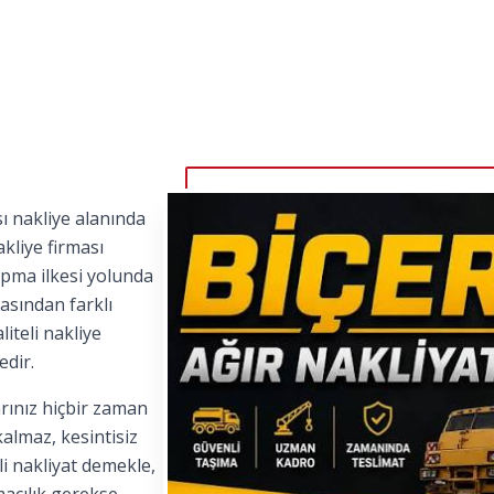
ı nakliye alanında
kliye firması
apma ilkesi yolunda
asından farklı
iteli nakliye
edir.
rınız hiçbir zaman
kalmaz, kesintisiz
i nakliyat demekle,