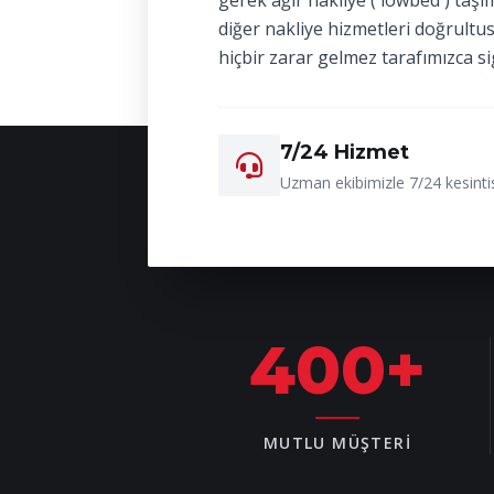
gerek ağır nakliye ( lowbed ) taşı
diğer nakliye hizmetleri doğrultu
hiçbir zarar gelmez tarafımızca si
7/24 Hizmet
Uzman ekibimizle 7/24 kesintis
400
+
MUTLU MÜŞTERI