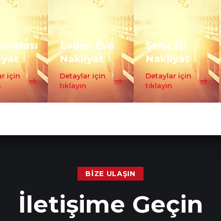
lerarası
Evden Eve
Şehir İçi
iyat
Nakliyat
Nakliyat
r için
Detaylar için
Detaylar için
n
tıklayın
tıklayın
BIZE ULAŞIN
İletişime Geçin