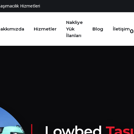
Taşımacılık Hizmetleri
Nakliye
akkımızda
Hizmetler
Yük
Blog
İletişim
0
İlanları
Lowbed
Taş