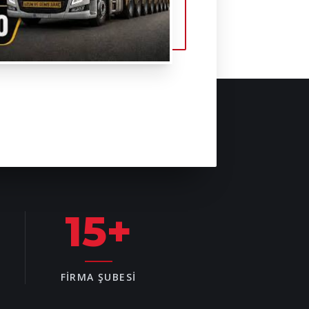
15
+
FIRMA ŞUBESI