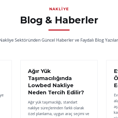
NAKLIYE
Blog & Haberler
Nakliye Sektöründen Güncel Haberler ve Faydalı Blog Yazılar
17 Haziran 2026
16
Ağır Yük
E
Taşımacılığında
Ö
Lowbed Nakliye
E
Neden Tercih Edilir?
iye
Ev
al
Ağır yük taşımacılığı, standart
aş
nakliye süreçlerinden farklı olarak
ka
özel planlama, uygun araç seçimi ve