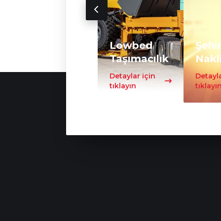
Lowbed
Şehir
Taşımacılık
Nakl
Detaylar için
Detayla
tıklayın
tıklayı