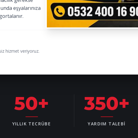
macılık gerekse
sunda eşyalarınıza
gortalanır.
iz hizmet veriyoruz.
50
+
350
+
YILLIK TECRÜBE
YARDIM TALEBI