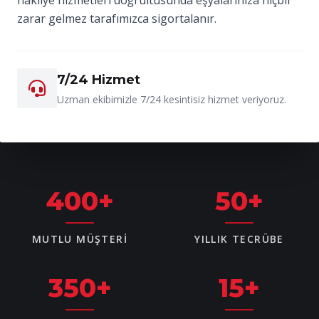
zarar gelmez tarafımızca sigortalanır.
7/24 Hizmet
Uzman ekibimizle 7/24 kesintisiz hizmet veriyoruz.
400
+
50
+
MUTLU MÜŞTERI
YILLIK TECRÜBE
350
+
15
+