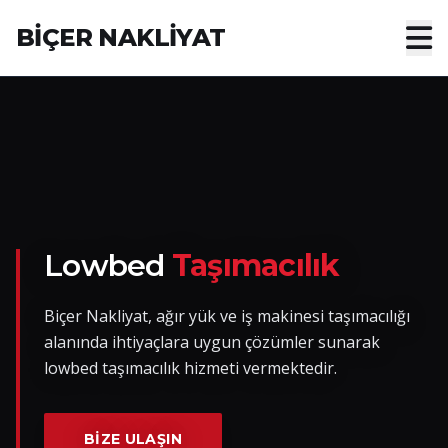
BİÇER NAKLİYAT
Anasayfa
Hakkımızda
Hizmetler
Nakliye Yük İlanları
Lowbed
Taşımacılık
Blog
Biçer Nakliyat, ağır yük ve iş makinesi taşımacılığı
alanında ihtiyaçlara uygun çözümler sunarak
İletişim
lowbed taşımacılık hizmeti vermektedir.
Hemen Ulaşın
BIZE ULAŞIN