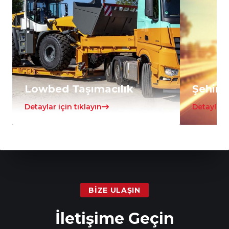
Lowbed Taşımacılık
Şehirle
Detaylar için tıklayın
Detaylar i
BIZE ULAŞIN
İletişime Geçin