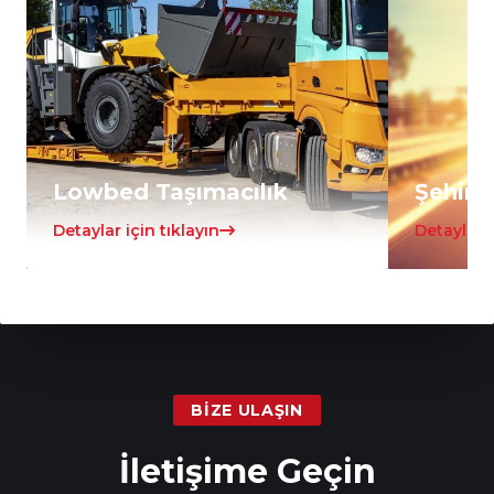
Lowbed Taşımacılık
Şehirle
Detaylar için tıklayın
Detaylar i
BIZE ULAŞIN
İletişime Geçin