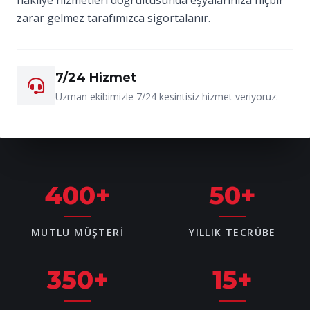
zarar gelmez tarafımızca sigortalanır.
7/24 Hizmet
Uzman ekibimizle 7/24 kesintisiz hizmet veriyoruz.
400
+
50
+
MUTLU MÜŞTERI
YILLIK TECRÜBE
350
+
15
+