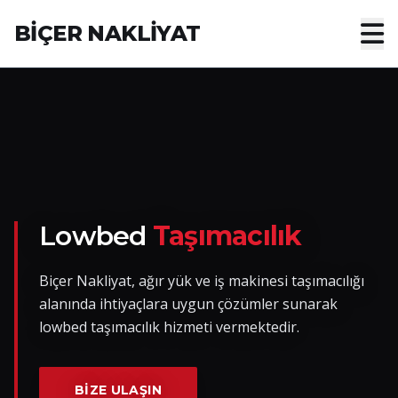
BİÇER NAKLİYAT
Anasayfa
Hakkımızda
Hizmetler
Nakliye Yük İlanları
Lowbed
Taşımacılık
Blog
Biçer Nakliyat, ağır yük ve iş makinesi taşımacılığı
alanında ihtiyaçlara uygun çözümler sunarak
İletişim
lowbed taşımacılık hizmeti vermektedir.
Hemen Ulaşın
BIZE ULAŞIN