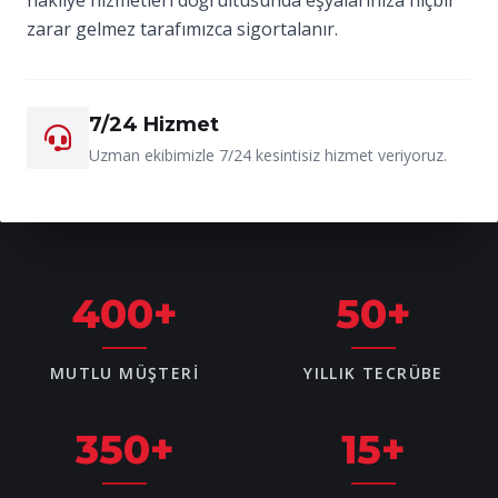
zarar gelmez tarafımızca sigortalanır.
7/24 Hizmet
Uzman ekibimizle 7/24 kesintisiz hizmet veriyoruz.
400
+
50
+
MUTLU MÜŞTERI
YILLIK TECRÜBE
350
+
15
+