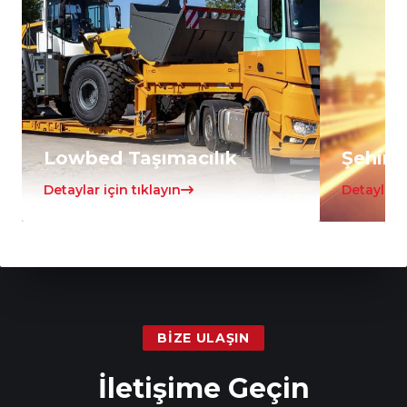
Lowbed Taşımacılık
Şehirle
Detaylar için tıklayın
Detaylar i
BIZE ULAŞIN
İletişime Geçin