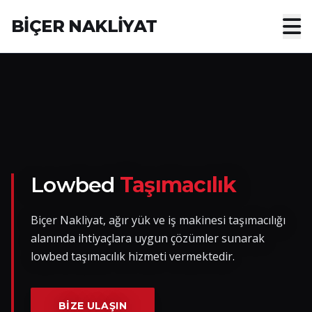
BİÇER NAKLİYAT
Anasayfa
Hakkımızda
Hizmetler
Nakliye Yük İlanları
Lowbed
Taşımacılık
Blog
Biçer Nakliyat, ağır yük ve iş makinesi taşımacılığı
alanında ihtiyaçlara uygun çözümler sunarak
İletişim
lowbed taşımacılık hizmeti vermektedir.
Hemen Ulaşın
BIZE ULAŞIN