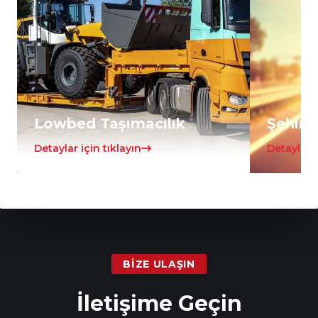
Lowbed Taşımacılık
Şehirle
Detaylar için tıklayın
Detaylar i
BIZE ULAŞIN
İletişime Geçin