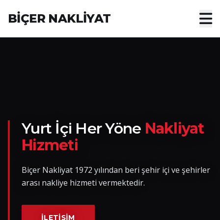
BİÇER NAKLİYAT
Anasayfa
Hakkımızda
Hizmetler
Nakliye Yük İlanları
Yurt İçi Her Yöne
Nakliyat
Hizmeti
Blog
Biçer Nakliyat 1972 yılından beri şehir içi ve şehirler
İletişim
arası nakliye hizmeti vermektedir.
Hemen Ulaşın
İLETIŞIM