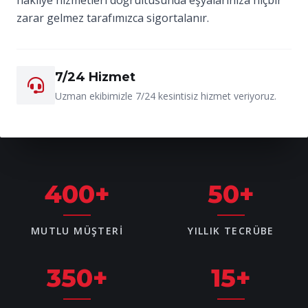
zarar gelmez tarafımızca sigortalanır.
7/24 Hizmet
Uzman ekibimizle 7/24 kesintisiz hizmet veriyoruz.
400
+
50
+
MUTLU MÜŞTERI
YILLIK TECRÜBE
350
+
15
+