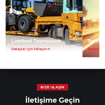
Lowbed Taşımacılık
Şehirle
Detaylar için tıklayın
Detaylar i
BIZE ULAŞIN
İletişime Geçin