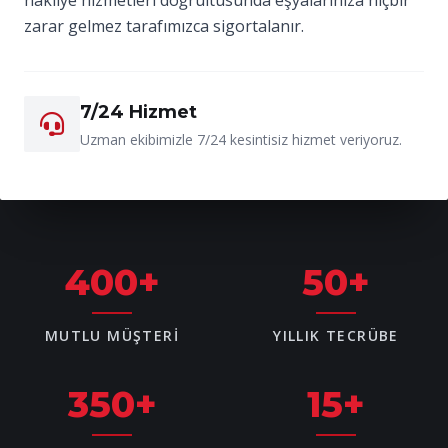
zarar gelmez tarafımızca sigortalanır.
7/24 Hizmet
Uzman ekibimizle 7/24 kesintisiz hizmet veriyoruz.
400
+
50
+
MUTLU MÜŞTERI
YILLIK TECRÜBE
350
+
15
+