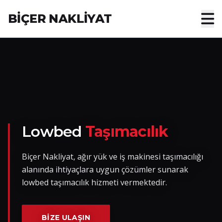
BİÇER NAKLİYAT
Anasayfa
Hakkımızda
Hizmetler
Nakliye Yük İlanları
Lowbed
Taşımacılık
Blog
Biçer Nakliyat, ağır yük ve iş makinesi taşımacılığı
alanında ihtiyaçlara uygun çözümler sunarak
İletişim
lowbed taşımacılık hizmeti vermektedir.
Hemen Ulaşın
BIZE ULAŞIN