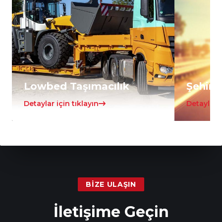
Lowbed Taşımacılık
Şehirle
Detaylar için tıklayın
Detaylar i
BIZE ULAŞIN
İletişime Geçin