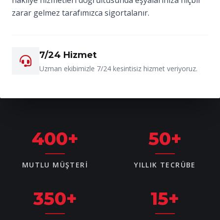
zarar gelmez tarafımızca sigortalanır.
7/24 Hizmet
Uzman ekibimizle 7/24 kesintisiz hizmet veriyoruz.
400
+
50
+
MUTLU MÜŞTERI
YILLIK TECRÜBE
350
+
15
+