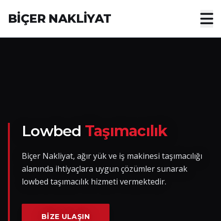
BİÇER NAKLİYAT
Anasayfa
Hakkımızda
Hizmetler
Nakliye Yük İlanları
Lowbed
Taşımacılık
Blog
Biçer Nakliyat, ağır yük ve iş makinesi taşımacılığı
alanında ihtiyaçlara uygun çözümler sunarak
İletişim
lowbed taşımacılık hizmeti vermektedir.
Hemen Ulaşın
BIZE ULAŞIN