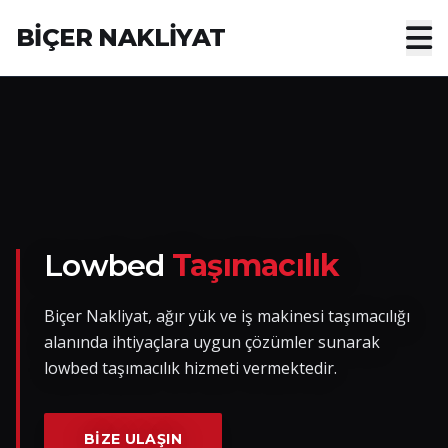
BİÇER NAKLİYAT
Anasayfa
Hakkımızda
Hizmetler
Nakliye Yük İlanları
Lowbed
Taşımacılık
Blog
Biçer Nakliyat, ağır yük ve iş makinesi taşımacılığı
alanında ihtiyaçlara uygun çözümler sunarak
İletişim
lowbed taşımacılık hizmeti vermektedir.
Hemen Ulaşın
BIZE ULAŞIN