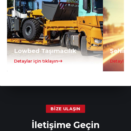
Lowbed Taşımacılık
Şehirle
Detaylar için tıklayın
Detaylar i
BIZE ULAŞIN
İletişime Geçin