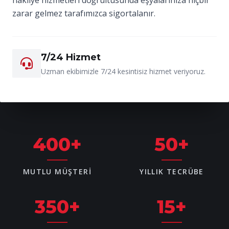
zarar gelmez tarafımızca sigortalanır.
7/24 Hizmet
Uzman ekibimizle 7/24 kesintisiz hizmet veriyoruz.
400
+
50
+
MUTLU MÜŞTERI
YILLIK TECRÜBE
350
+
15
+