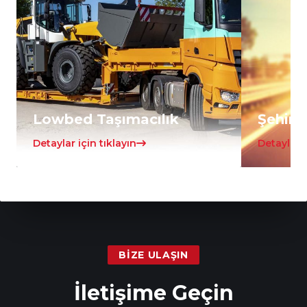
Lowbed Taşımacılık
Şehirle
Detaylar için tıklayın
Detaylar i
BIZE ULAŞIN
İletişime Geçin