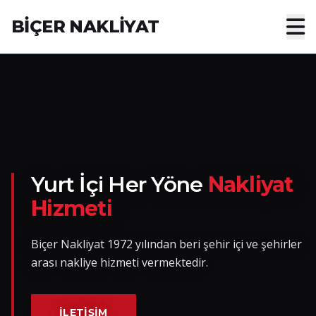
BİÇER NAKLİYAT
Anasayfa
Hakkımızda
Hizmetler
Nakliye Yük İlanları
Yurt İçi Her Yöne
Nakliyat
Hizmeti
Blog
Biçer Nakliyat 1972 yılından beri şehir içi ve şehirler
İletişim
arası nakliye hizmeti vermektedir.
Hemen Ulaşın
İLETIŞIM