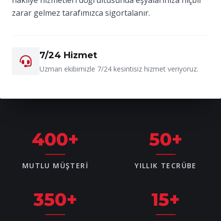
zarar gelmez tarafımızca sigortalanır.
7/24 Hizmet
Uzman ekibimizle 7/24 kesintisiz hizmet veriyoruz.
400
+
50
+
MUTLU MÜŞTERI
YILLIK TECRÜBE
350
+
15
+