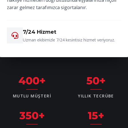
zarar gelmez tarafımızca sigortalanır.
7/24 Hizmet
Uzman ekibimizle 7/24 kesintisiz hizmet veriyoruz.
400
+
50
+
MUTLU MÜŞTERI
YILLIK TECRÜBE
350
+
15
+