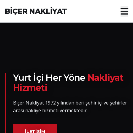
BİÇER NAKLİYAT
Anasayfa
Hakkımızda
Hizmetler
Nakliye Yük İlanları
Yurt İçi Her Yöne
Nakliyat
Hizmeti
Blog
Biçer Nakliyat 1972 yılından beri şehir içi ve şehirler
İletişim
arası nakliye hizmeti vermektedir.
Hemen Ulaşın
İLETIŞIM