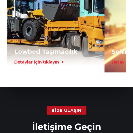
Lowbed Taşımacılık
Şehirle
Detaylar için tıklayın
Detaylar i
BIZE ULAŞIN
İletişime Geçin