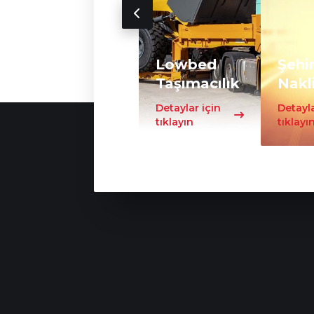
Lowbed
Şehir
Taşımacılık
Nakl
Detaylar için
Detayla
tıklayın
tıklayı