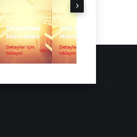
Depolama
Acil Taşıma
Trafo
Hizmetleri
Hizmeti
Taşıma
Detaylar için
Detaylar için
Detaylar iç
tıklayın
tıklayın
tıklayın