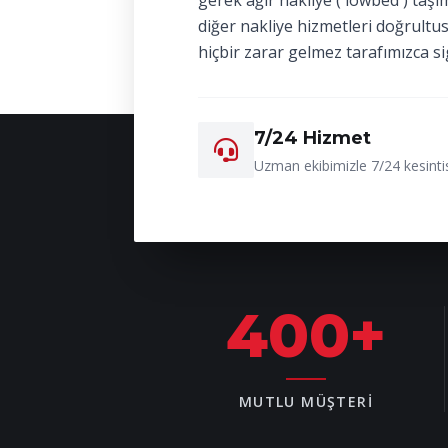
gerek ağır nakliye ( lowbed ) taşı
diğer nakliye hizmetleri doğrultu
hiçbir zarar gelmez tarafımızca si
7/24 Hizmet
Uzman ekibimizle 7/24 kesintis
400
+
MUTLU MÜŞTERI