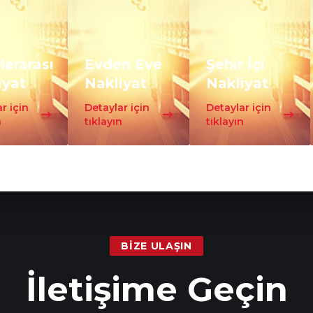
lerarası
Evden Eve
Şehir İçi
iyat
Nakliyat
Nakliyat
r için
Detaylar için
Detaylar için
n
tıklayın
tıklayın
BIZE ULAŞIN
İletişime Geçin