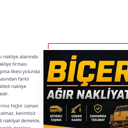
ı nakliye alanında
kliye firması
apma ilkesi yolunda
asından farklı
iteli nakliye
edir.
rınız hiçbir zaman
kalmaz, kesintisiz
i nakliyat demekle,