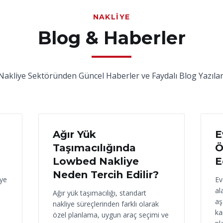
NAKLIYE
Blog & Haberler
Nakliye Sektöründen Güncel Haberler ve Faydalı Blog Yazılar
17 Haziran 2026
16
Ağır Yük
E
Taşımacılığında
Ö
Lowbed Nakliye
E
Neden Tercih Edilir?
iye
Ev
al
Ağır yük taşımacılığı, standart
aş
nakliye süreçlerinden farklı olarak
ka
özel planlama, uygun araç seçimi ve