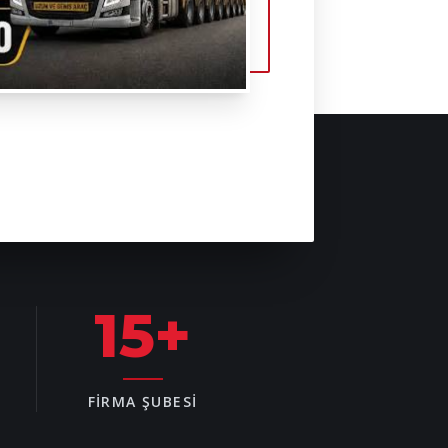
15
+
FIRMA ŞUBESI