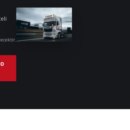
eli
ecektir.
00