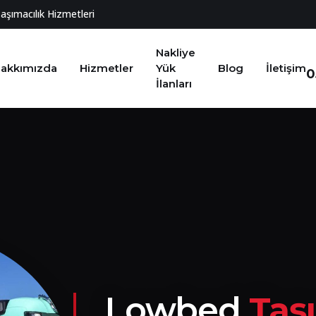
Taşımacılık Hizmetleri
Nakliye
akkımızda
Hizmetler
Yük
Blog
İletişim
0
İlanları
Lowbed
Taş