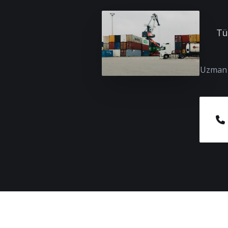
Tü
Uzman e