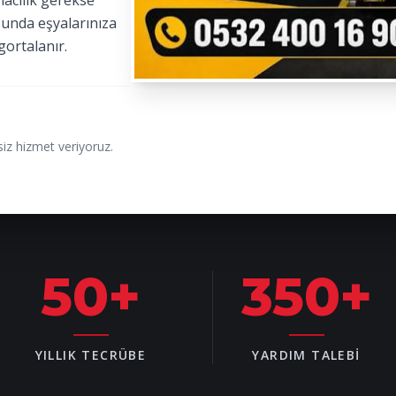
macılık gerekse
sunda eşyalarınıza
gortalanır.
iz hizmet veriyoruz.
50
+
350
+
YILLIK TECRÜBE
YARDIM TALEBI