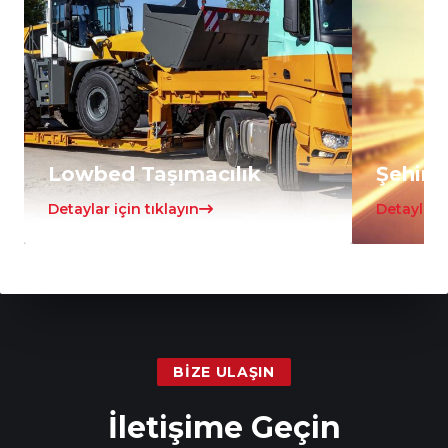
Lowbed Taşımacılık
Şehirle
Detaylar için tıklayın
Detaylar i
BIZE ULAŞIN
İletişime Geçin