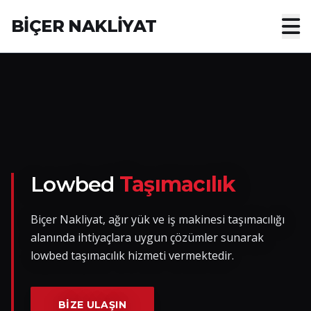
BİÇER NAKLİYAT
Anasayfa
Hakkımızda
Hizmetler
Nakliye Yük İlanları
Lowbed
Taşımacılık
Blog
Biçer Nakliyat, ağır yük ve iş makinesi taşımacılığı
alanında ihtiyaçlara uygun çözümler sunarak
İletişim
lowbed taşımacılık hizmeti vermektedir.
Hemen Ulaşın
BIZE ULAŞIN