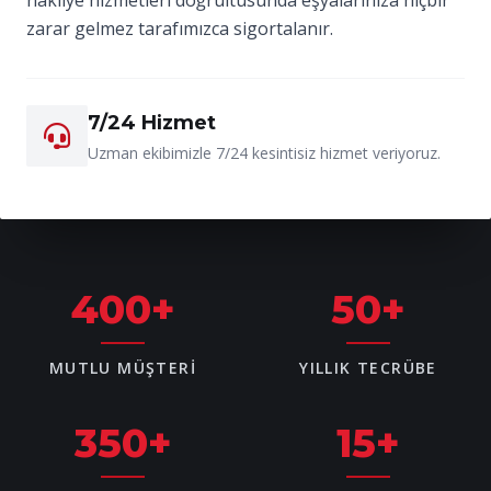
zarar gelmez tarafımızca sigortalanır.
7/24 Hizmet
Uzman ekibimizle 7/24 kesintisiz hizmet veriyoruz.
400
+
50
+
MUTLU MÜŞTERI
YILLIK TECRÜBE
350
+
15
+