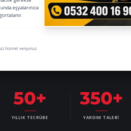
macılık gerekse
sunda eşyalarınıza
gortalanır.
iz hizmet veriyoruz.
50
+
350
+
YILLIK TECRÜBE
YARDIM TALEBI