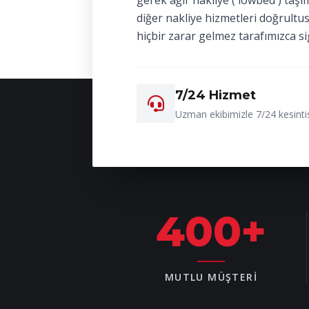
gerek ağır nakliye ( lowbed ) taşı
diğer nakliye hizmetleri doğrultu
hiçbir zarar gelmez tarafımızca si
7/24 Hizmet
Uzman ekibimizle 7/24 kesintis
400
+
MUTLU MÜŞTERI