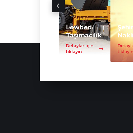
Lowbed
Şehir
Taşımacılık
Nakl
Detaylar için
Detayla
tıklayın
tıklayı