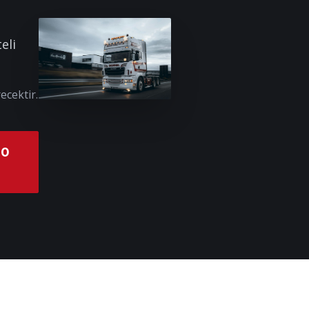
eli
ecektir.
00