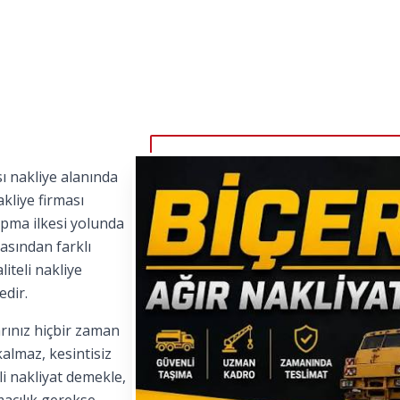
ı nakliye alanında
kliye firması
apma ilkesi yolunda
asından farklı
iteli nakliye
edir.
rınız hiçbir zaman
kalmaz, kesintisiz
i nakliyat demekle,