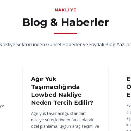
NAKLIYE
Blog & Haberler
Nakliye Sektöründen Güncel Haberler ve Faydalı Blog Yazılar
17 Haziran 2026
16
Ağır Yük
E
Taşımacılığında
Ö
Lowbed Nakliye
E
Neden Tercih Edilir?
iye
Ev
al
Ağır yük taşımacılığı, standart
aş
nakliye süreçlerinden farklı olarak
ka
özel planlama, uygun araç seçimi ve