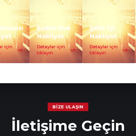
lerarası
Evden Eve
Şehir İçi
iyat
Nakliyat
Nakliyat
r için
Detaylar için
Detaylar için
n
tıklayın
tıklayın
BIZE ULAŞIN
İletişime Geçin