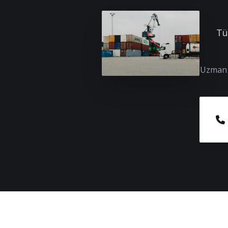
Tü
Uzman e