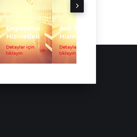
Depolama
Acil Taşıma
Trafo
Hizmetleri
Hizmeti
Taşıma
Detaylar için
Detaylar için
Detaylar iç
tıklayın
tıklayın
tıklayın