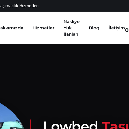
Taşımacılık Hizmetleri
Nakliye
akkımızda
Hizmetler
Yük
Blog
İletişim
0
İlanları
Lowbed
Taş