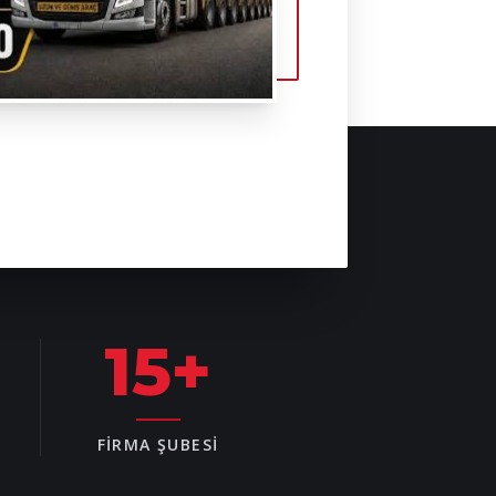
15
+
FIRMA ŞUBESI