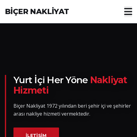
BİÇER NAKLİYAT
Anasayfa
Hakkımızda
Hizmetler
Nakliye Yük İlanları
Yurt İçi Her Yöne
Nakliyat
Hizmeti
Blog
Biçer Nakliyat 1972 yılından beri şehir içi ve şehirler
İletişim
arası nakliye hizmeti vermektedir.
Hemen Ulaşın
İLETIŞIM