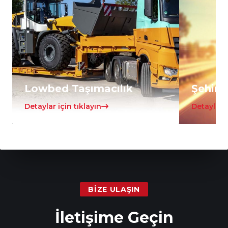
Lowbed Taşımacılık
Şehirle
Detaylar için tıklayın
Detaylar i
BIZE ULAŞIN
İletişime Geçin