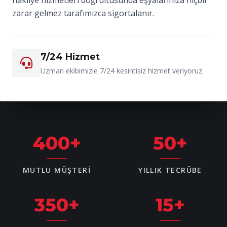
zarar gelmez tarafımızca sigortalanır.
7/24 Hizmet
Uzman ekibimizle 7/24 kesintisiz hizmet veriyoruz.
400
+
50
+
MUTLU MÜŞTERI
YILLIK TECRÜBE
350
+
15
+