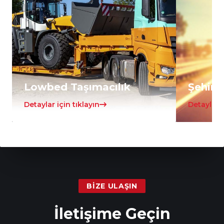
Lowbed Taşımacılık
Şehirle
Detaylar için tıklayın
Detaylar i
BIZE ULAŞIN
İletişime Geçin