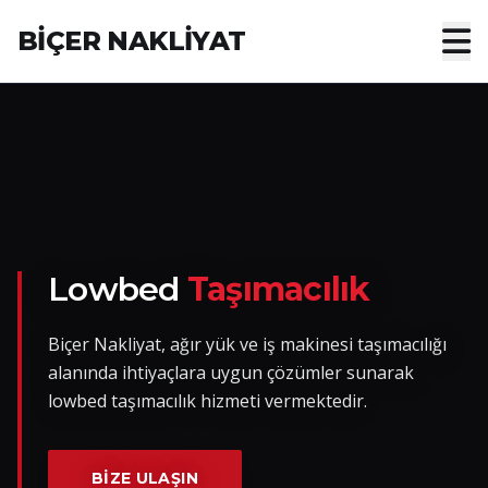
BİÇER NAKLİYAT
Anasayfa
Hakkımızda
Hizmetler
Nakliye Yük İlanları
Lowbed
Taşımacılık
Blog
Biçer Nakliyat, ağır yük ve iş makinesi taşımacılığı
alanında ihtiyaçlara uygun çözümler sunarak
İletişim
lowbed taşımacılık hizmeti vermektedir.
Hemen Ulaşın
BIZE ULAŞIN