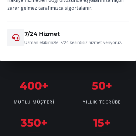
zarar gelmez tarafımızca sigortalanır.
7/24 Hizmet
Uzman ekibimizle 7/24 kesintisiz hizmet veriyoruz.
400
+
50
+
MUTLU MÜŞTERI
YILLIK TECRÜBE
350
+
15
+