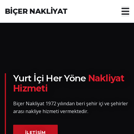
BİÇER NAKLİYAT
Anasayfa
Hakkımızda
Hizmetler
Nakliye Yük İlanları
Yurt İçi Her Yöne
Nakliyat
Hizmeti
Blog
Biçer Nakliyat 1972 yılından beri şehir içi ve şehirler
İletişim
arası nakliye hizmeti vermektedir.
Hemen Ulaşın
İLETIŞIM