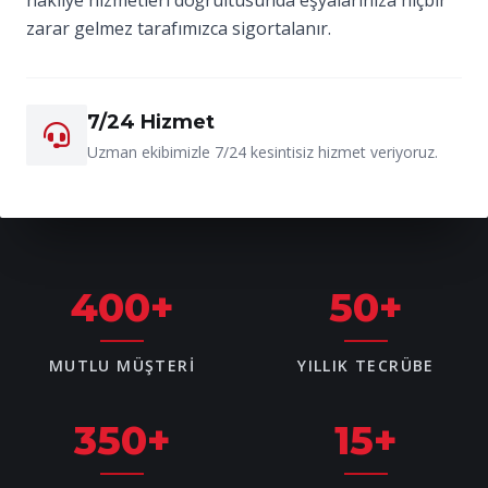
zarar gelmez tarafımızca sigortalanır.
7/24 Hizmet
Uzman ekibimizle 7/24 kesintisiz hizmet veriyoruz.
400
+
50
+
MUTLU MÜŞTERI
YILLIK TECRÜBE
350
+
15
+