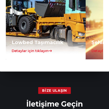
Lowbed Taşımacılık
Şehirle
Detaylar için tıklayın
Detaylar i
BIZE ULAŞIN
İletişime Geçin