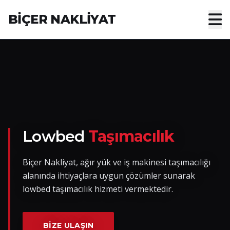
BİÇER NAKLİYAT
Anasayfa
Hakkımızda
Hizmetler
Nakliye Yük İlanları
Lowbed
Taşımacılık
Blog
Biçer Nakliyat, ağır yük ve iş makinesi taşımacılığı
alanında ihtiyaçlara uygun çözümler sunarak
İletişim
lowbed taşımacılık hizmeti vermektedir.
Hemen Ulaşın
BIZE ULAŞIN