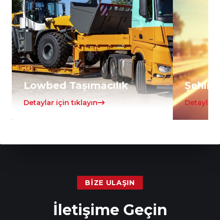
Lowbed Taşımacılık
Şehirle
Detaylar için tıklayın
Detaylar i
BIZE ULAŞIN
İletişime Geçin