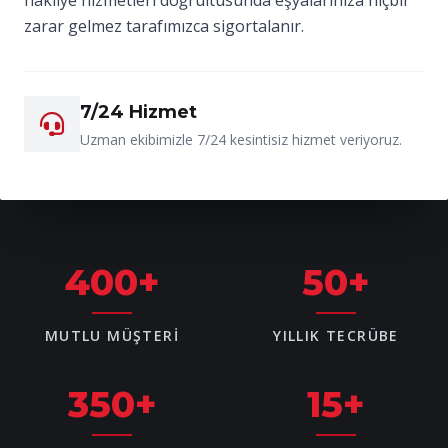
zarar gelmez tarafımızca sigortalanır.
7/24 Hizmet
Uzman ekibimizle 7/24 kesintisiz hizmet veriyoruz.
400
+
50
+
MUTLU MÜŞTERI
YILLIK TECRÜBE
350
+
15
+