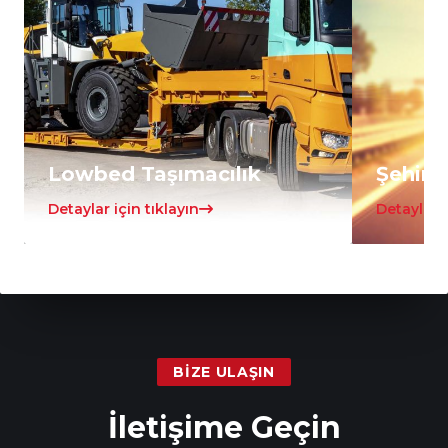
Lowbed Taşımacılık
Şehirle
Detaylar için tıklayın
Detaylar i
BIZE ULAŞIN
İletişime Geçin