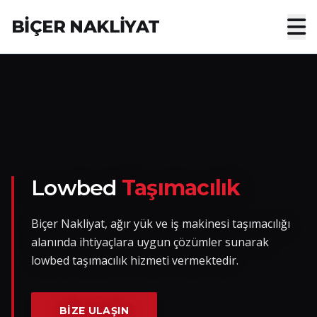
BİÇER NAKLİYAT
Anasayfa
Hakkımızda
Hizmetler
Nakliye Yük İlanları
Lowbed
Taşımacılık
Blog
Biçer Nakliyat, ağır yük ve iş makinesi taşımacılığı
alanında ihtiyaçlara uygun çözümler sunarak
İletişim
lowbed taşımacılık hizmeti vermektedir.
Hemen Ulaşın
BIZE ULAŞIN