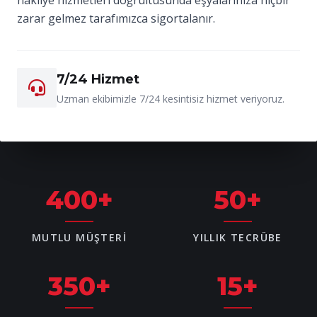
zarar gelmez tarafımızca sigortalanır.
7/24 Hizmet
Uzman ekibimizle 7/24 kesintisiz hizmet veriyoruz.
400
+
50
+
MUTLU MÜŞTERI
YILLIK TECRÜBE
350
+
15
+