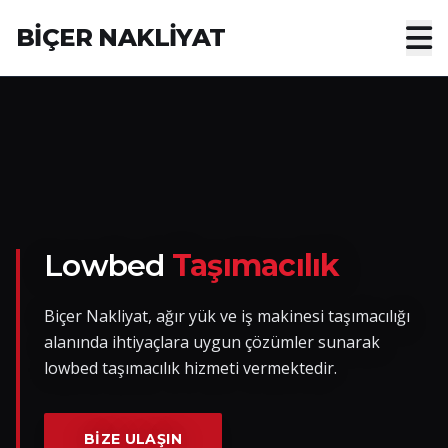
BİÇER NAKLİYAT
Anasayfa
Hakkımızda
Hizmetler
Nakliye Yük İlanları
Lowbed
Taşımacılık
Blog
Biçer Nakliyat, ağır yük ve iş makinesi taşımacılığı
alanında ihtiyaçlara uygun çözümler sunarak
İletişim
lowbed taşımacılık hizmeti vermektedir.
Hemen Ulaşın
BIZE ULAŞIN