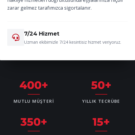
zarar gelmez tarafımızca sigortalanır.
7/24 Hizmet
Uzman ekibimizle 7/24 kesintisiz hizmet veriyoruz.
400
+
50
+
MUTLU MÜŞTERI
YILLIK TECRÜBE
350
+
15
+