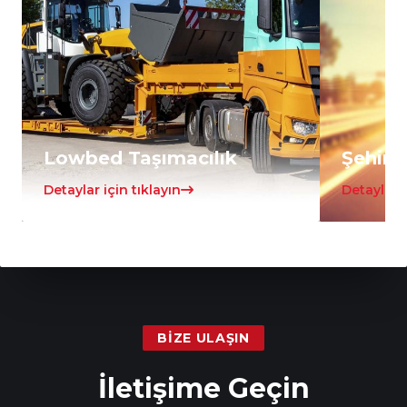
Lowbed Taşımacılık
Şehirle
Detaylar için tıklayın
Detaylar i
BIZE ULAŞIN
İletişime Geçin