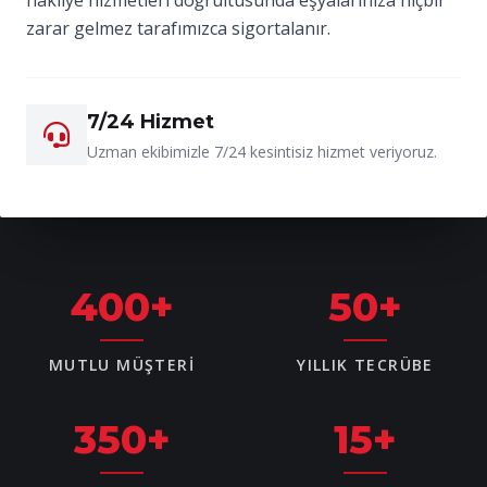
zarar gelmez tarafımızca sigortalanır.
7/24 Hizmet
Uzman ekibimizle 7/24 kesintisiz hizmet veriyoruz.
400
+
50
+
MUTLU MÜŞTERI
YILLIK TECRÜBE
350
+
15
+