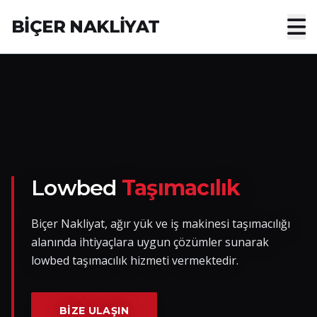
BİÇER NAKLİYAT
Anasayfa
Hakkımızda
Hizmetler
Nakliye Yük İlanları
Lowbed
Taşımacılık
Blog
Biçer Nakliyat, ağır yük ve iş makinesi taşımacılığı
alanında ihtiyaçlara uygun çözümler sunarak
İletişim
lowbed taşımacılık hizmeti vermektedir.
Hemen Ulaşın
BIZE ULAŞIN