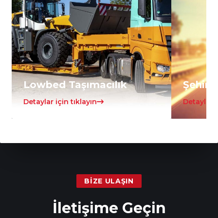
Lowbed Taşımacılık
Şehirle
Detaylar için tıklayın
Detaylar i
BIZE ULAŞIN
İletişime Geçin