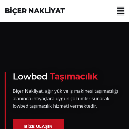
BİÇER NAKLİYAT
Anasayfa
Hakkımızda
Hizmetler
Nakliye Yük İlanları
Lowbed
Taşımacılık
Blog
Biçer Nakliyat, ağır yük ve iş makinesi taşımacılığı
alanında ihtiyaçlara uygun çözümler sunarak
İletişim
lowbed taşımacılık hizmeti vermektedir.
Hemen Ulaşın
BIZE ULAŞIN