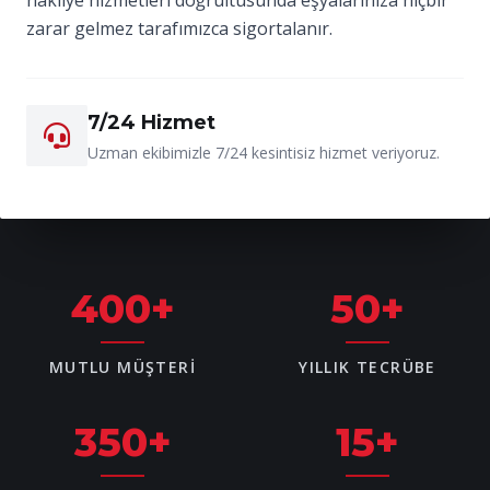
zarar gelmez tarafımızca sigortalanır.
7/24 Hizmet
Uzman ekibimizle 7/24 kesintisiz hizmet veriyoruz.
400
+
50
+
MUTLU MÜŞTERI
YILLIK TECRÜBE
350
+
15
+