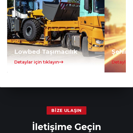
Lowbed Taşımacılık
Şehirle
Detaylar için tıklayın
Detaylar i
BIZE ULAŞIN
İletişime Geçin