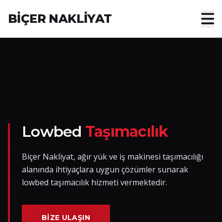
BİÇER NAKLİYAT
Anasayfa
Hakkımızda
Hizmetler
Nakliye Yük İlanları
Lowbed
Taşımacılık
Blog
Biçer Nakliyat, ağır yük ve iş makinesi taşımacılığı
alanında ihtiyaçlara uygun çözümler sunarak
İletişim
lowbed taşımacılık hizmeti vermektedir.
Hemen Ulaşın
BIZE ULAŞIN