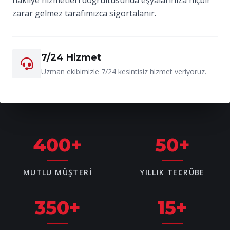
zarar gelmez tarafımızca sigortalanır.
7/24 Hizmet
Uzman ekibimizle 7/24 kesintisiz hizmet veriyoruz.
400
+
50
+
MUTLU MÜŞTERI
YILLIK TECRÜBE
350
+
15
+