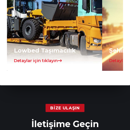
Lowbed Taşımacılık
Şehirle
Detaylar için tıklayın
Detaylar i
BIZE ULAŞIN
İletişime Geçin