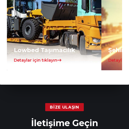
Lowbed Taşımacılık
Şehirle
Detaylar için tıklayın
Detaylar i
BIZE ULAŞIN
İletişime Geçin