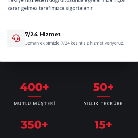
zarar gelmez tarafımızca sigortalanır.
7/24 Hizmet
Uzman ekibimizle 7/24 kesintisiz hizmet veriyoruz.
400
+
50
+
MUTLU MÜŞTERI
YILLIK TECRÜBE
350
+
15
+