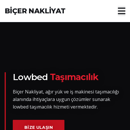
BİÇER NAKLİYAT
Anasayfa
Hakkımızda
Hizmetler
Nakliye Yük İlanları
Lowbed
Taşımacılık
Blog
Biçer Nakliyat, ağır yük ve iş makinesi taşımacılığı
alanında ihtiyaçlara uygun çözümler sunarak
İletişim
lowbed taşımacılık hizmeti vermektedir.
Hemen Ulaşın
BIZE ULAŞIN