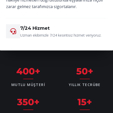
zarar gelmez tarafımızca sigortalanır.
7/24 Hizmet
Uzman ekibimizle 7/24 kesintisiz hizmet veriyoruz.
400
+
50
+
MUTLU MÜŞTERI
YILLIK TECRÜBE
350
+
15
+