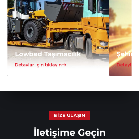
Lowbed Taşımacılık
Şehirle
Detaylar için tıklayın
Detaylar i
BIZE ULAŞIN
İletişime Geçin