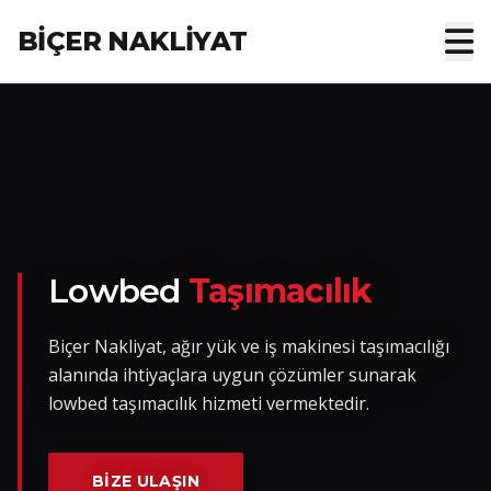
BİÇER NAKLİYAT
Anasayfa
Hakkımızda
Hizmetler
Nakliye Yük İlanları
Lowbed
Taşımacılık
Blog
Biçer Nakliyat, ağır yük ve iş makinesi taşımacılığı
alanında ihtiyaçlara uygun çözümler sunarak
İletişim
lowbed taşımacılık hizmeti vermektedir.
Hemen Ulaşın
BIZE ULAŞIN