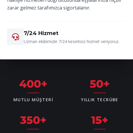
zarar gelmez tarafımızca sigortalanır.
7/24 Hizmet
Uzman ekibimizle 7/24 kesintisiz hizmet veriyoruz.
400
+
50
+
MUTLU MÜŞTERI
YILLIK TECRÜBE
350
+
15
+