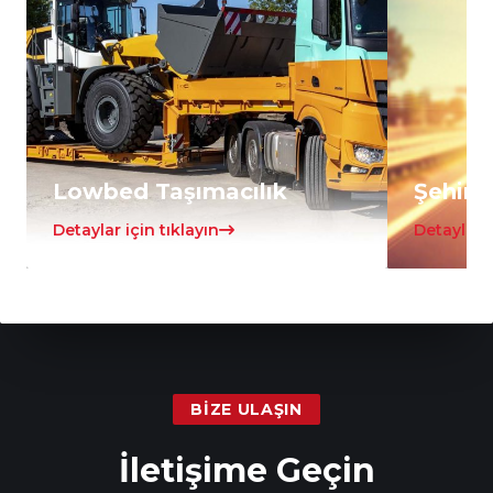
Lowbed Taşımacılık
Şehirle
Detaylar için tıklayın
Detaylar i
BIZE ULAŞIN
İletişime Geçin