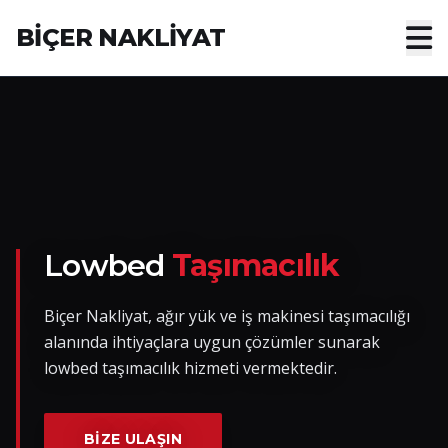
BİÇER NAKLİYAT
Anasayfa
Hakkımızda
Hizmetler
Nakliye Yük İlanları
Lowbed
Taşımacılık
Blog
Biçer Nakliyat, ağır yük ve iş makinesi taşımacılığı
alanında ihtiyaçlara uygun çözümler sunarak
İletişim
lowbed taşımacılık hizmeti vermektedir.
Hemen Ulaşın
BIZE ULAŞIN